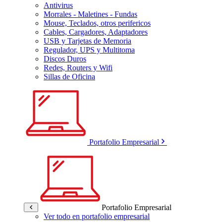
Antivirus
Morrales - Maletines - Fundas
Mouse, Teclados, otros perifericos
Cables, Cargadores, Adaptadores
USB y Tarjetas de Memoria
Regulador, UPS y Multitoma
Discos Duros
Redes, Routers y Wifi
Sillas de Oficina
Portafolio Empresarial
Portafolio Empresarial
Ver todo en portafolio empresarial