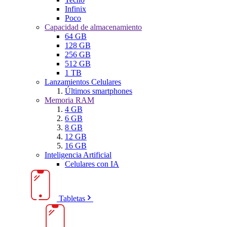
Infinix
Poco
Capacidad de almacenamiento
64 GB
128 GB
256 GB
512 GB
1 TB
Lanzamientos Celulares
Últimos smartphones
Memoria RAM
4 GB
6 GB
8 GB
12 GB
16 GB
Inteligencia Artificial
Celulares con IA
Tabletas