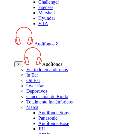
Challenger
Esenses
Marshall
Hyundai
VTA
Audífonos
Audífonos
Ver todo en audífonos
In Ear
On Ear
Over Ear
Deportivos
Cancelación de Ruido
Totalmente Inalámbricos
Marca
Audifonos Sony
Panasonic
Audífonos Bose
JBL