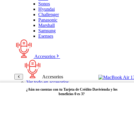
Sonos
Hyundai
Challenger
Panasonic
Marshall
Samsung
Esenses
Accesorios
Accesorios
Ver todo en accesorios
Micrófonos
¿Aún no cuentas con tu Tarjeta de Crédito Davivienda y los
Bases
beneficios 0 es 3?
Cables y Adaptadores
Receptores Bluetooth
Audífonos y manos libres
Adquiérela aquí
Bose