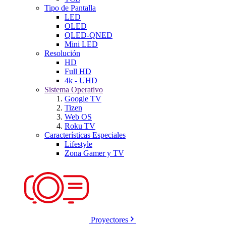
Tipo de Pantalla
LED
OLED
QLED-QNED
Mini LED
Resolución
HD
Full HD
4k - UHD
Sistema Operativo
Google TV
Tizen
Web OS
Roku TV
Características Especiales
Lifestyle
Zona Gamer y TV
Proyectores