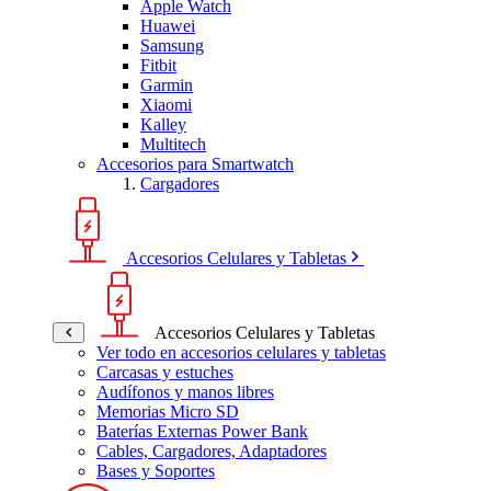
Apple Watch
Huawei
Samsung
Fitbit
Garmin
Xiaomi
Kalley
Multitech
Accesorios para Smartwatch
Cargadores
Accesorios Celulares y Tabletas
Accesorios Celulares y Tabletas
Ver todo en accesorios celulares y tabletas
Carcasas y estuches
Audífonos y manos libres
Memorias Micro SD
Baterías Externas Power Bank
Cables, Cargadores, Adaptadores
Bases y Soportes