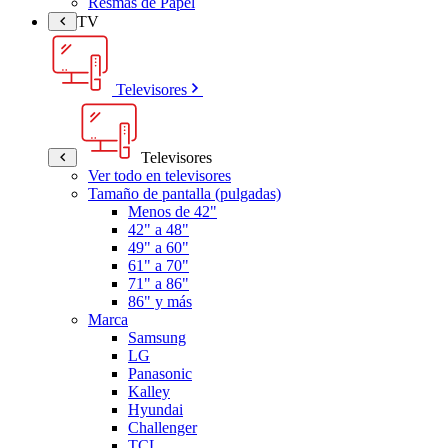
Resmas de Papel
TV
Televisores
Televisores
Ver todo en televisores
Tamaño de pantalla (pulgadas)
Menos de 42"
42" a 48"
49" a 60"
61" a 70"
71" a 86"
86" y más
Marca
Samsung
LG
Panasonic
Kalley
Hyundai
Challenger
TCL