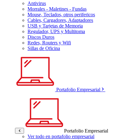
Antivirus
Morrales - Maletines - Fundas
Mouse, Teclados, otros perifericos
Cables, Cargadores, Adaptadores
USB y Tarjetas de Memoria
Regulador, UPS y Multitoma
Discos Duros
Redes, Routers y Wifi
Sillas de Oficina
Portafolio Empresarial
Portafolio Empresarial
Ver todo en portafolio empresarial