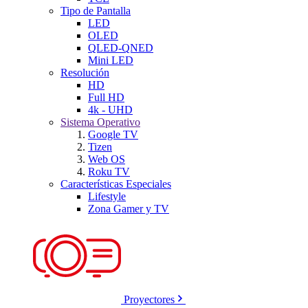
Tipo de Pantalla
LED
OLED
QLED-QNED
Mini LED
Resolución
HD
Full HD
4k - UHD
Sistema Operativo
Google TV
Tizen
Web OS
Roku TV
Características Especiales
Lifestyle
Zona Gamer y TV
Proyectores