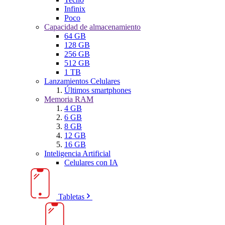
Infinix
Poco
Capacidad de almacenamiento
64 GB
128 GB
256 GB
512 GB
1 TB
Lanzamientos Celulares
Últimos smartphones
Memoria RAM
4 GB
6 GB
8 GB
12 GB
16 GB
Inteligencia Artificial
Celulares con IA
Tabletas