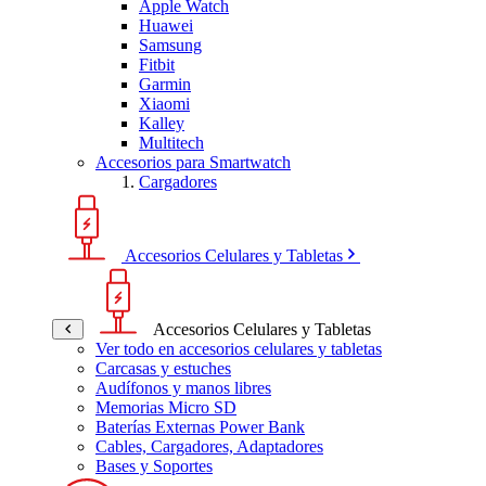
Apple Watch
Huawei
Samsung
Fitbit
Garmin
Xiaomi
Kalley
Multitech
Accesorios para Smartwatch
Cargadores
Accesorios Celulares y Tabletas
Accesorios Celulares y Tabletas
Ver todo en accesorios celulares y tabletas
Carcasas y estuches
Audífonos y manos libres
Memorias Micro SD
Baterías Externas Power Bank
Cables, Cargadores, Adaptadores
Bases y Soportes