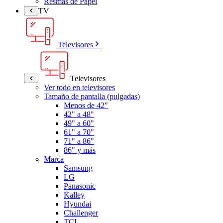
Resmas de Papel
TV
Televisores
Televisores
Ver todo en televisores
Tamaño de pantalla (pulgadas)
Menos de 42"
42" a 48"
49" a 60"
61" a 70"
71" a 86"
86" y más
Marca
Samsung
LG
Panasonic
Kalley
Hyundai
Challenger
TCL