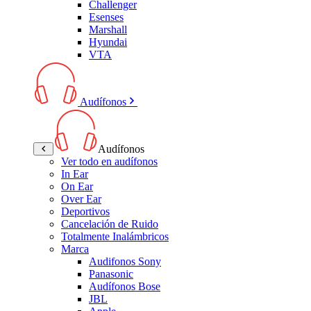
Challenger
Esenses
Marshall
Hyundai
VTA
Audífonos
Audífonos
Ver todo en audífonos
In Ear
On Ear
Over Ear
Deportivos
Cancelación de Ruido
Totalmente Inalámbricos
Marca
Audifonos Sony
Panasonic
Audífonos Bose
JBL