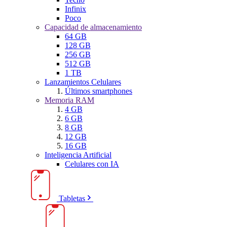
Infinix
Poco
Capacidad de almacenamiento
64 GB
128 GB
256 GB
512 GB
1 TB
Lanzamientos Celulares
Últimos smartphones
Memoria RAM
4 GB
6 GB
8 GB
12 GB
16 GB
Inteligencia Artificial
Celulares con IA
Tabletas