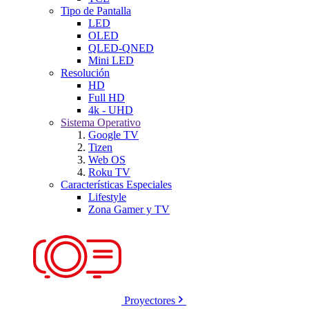
Tipo de Pantalla
LED
OLED
QLED-QNED
Mini LED
Resolución
HD
Full HD
4k - UHD
Sistema Operativo
Google TV
Tizen
Web OS
Roku TV
Características Especiales
Lifestyle
Zona Gamer y TV
Proyectores