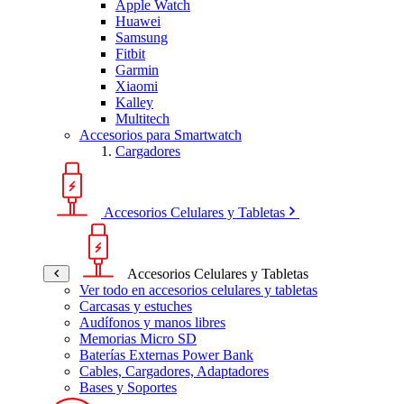
Apple Watch
Huawei
Samsung
Fitbit
Garmin
Xiaomi
Kalley
Multitech
Accesorios para Smartwatch
Cargadores
Accesorios Celulares y Tabletas
Accesorios Celulares y Tabletas
Ver todo en accesorios celulares y tabletas
Carcasas y estuches
Audífonos y manos libres
Memorias Micro SD
Baterías Externas Power Bank
Cables, Cargadores, Adaptadores
Bases y Soportes