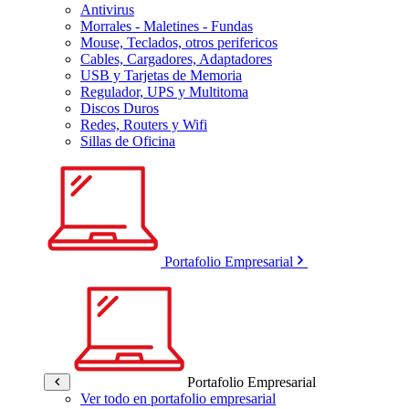
Antivirus
Morrales - Maletines - Fundas
Mouse, Teclados, otros perifericos
Cables, Cargadores, Adaptadores
USB y Tarjetas de Memoria
Regulador, UPS y Multitoma
Discos Duros
Redes, Routers y Wifi
Sillas de Oficina
Portafolio Empresarial
Portafolio Empresarial
Ver todo en portafolio empresarial