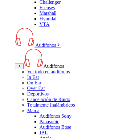
Challenger
Esenses
Marshall
Hyundai
VTA
Audífonos
Audífonos
Ver todo en audífonos
In Ear
On Ear
Over Ear
Deportivos
Cancelación de Ruido
Totalmente Inalámbricos
Marca
Audifonos Sony
Panasonic
Audífonos Bose
JBL