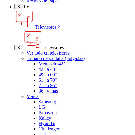
Resmas de Papel
TV
Televisores
Televisores
Ver todo en televisores
Tamaño de pantalla (pulgadas)
Menos de 42"
42" a 48"
49" a 60"
61" a 70"
71" a 86"
86" y más
Marca
Samsung
LG
Panasonic
Kalley
Hyundai
Challenger
TCL