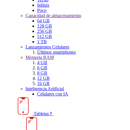
Infinix
Poco
Capacidad de almacenamiento
64 GB
128 GB
256 GB
512 GB
1 TB
Lanzamientos Celulares
Últimos smartphones
Memoria RAM
4 GB
6 GB
8 GB
12 GB
16 GB
Inteligencia Artificial
Celulares con IA
Tabletas