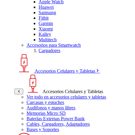
Apple Watch
Huawei
Samsung
Fitbit
Garmin
Xiaomi
Kalley
Multitech
Accesorios para Smartwatch
Cargadores
Accesorios Celulares y Tabletas
Accesorios Celulares y Tabletas
Ver todo en accesorios celulares y tabletas
Carcasas y estuches
Audífonos y manos libres
Memorias Micro SD
Baterías Externas Power Bank
Cables, Cargadores, Adaptadores
Bases y Soportes