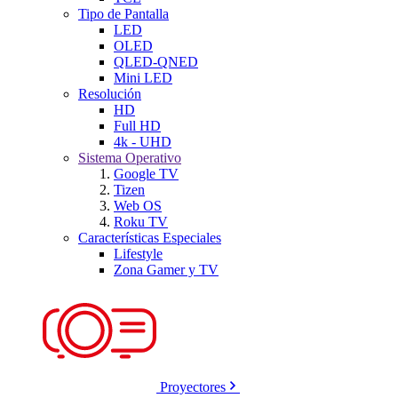
Tipo de Pantalla
LED
OLED
QLED-QNED
Mini LED
Resolución
HD
Full HD
4k - UHD
Sistema Operativo
Google TV
Tizen
Web OS
Roku TV
Características Especiales
Lifestyle
Zona Gamer y TV
Proyectores