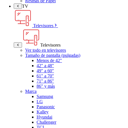
Resmas de Papel
TV
Televisores
Televisores
Ver todo en televisores
Tamaño de pantalla (pulgadas)
Menos de 42"
42" a 48"
49" a 60"
61" a 70"
71" a 86"
86" y más
Marca
Samsung
LG
Panasonic
Kalley
Hyundai
Challenger
TCL