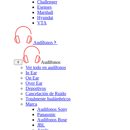
Challenger
Esenses
Marshall
Hyundai
VTA
Audífonos
Audífonos
Ver todo en audífonos
In Ear
On Ear
Over Ear
Deportivos
Cancelación de Ruido
Totalmente Inalámbricos
Marca
Audifonos Sony
Panasonic
Audífonos Bose
JBL