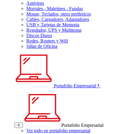
Antivirus
Morrales - Maletines - Fundas
Mouse, Teclados, otros perifericos
Cables, Cargadores, Adaptadores
USB y Tarjetas de Memoria
Regulador, UPS y Multitoma
Discos Duros
Redes, Routers y Wifi
Sillas de Oficina
Portafolio Empresarial
Portafolio Empresarial
Ver todo en portafolio empresarial