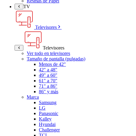
Resmas de Papel
TV
Televisores
Televisores
Ver todo en televisores
Tamaño de pantalla (pulgadas)
Menos de 42"
42" a 48"
49" a 60"
61" a 70"
71" a 86"
86" y más
Marca
Samsung
LG
Panasonic
Kalley
Hyundai
Challenger
TCL