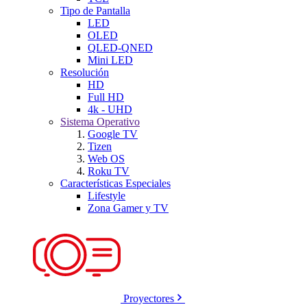
Tipo de Pantalla
LED
OLED
QLED-QNED
Mini LED
Resolución
HD
Full HD
4k - UHD
Sistema Operativo
Google TV
Tizen
Web OS
Roku TV
Características Especiales
Lifestyle
Zona Gamer y TV
Proyectores