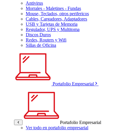
Antivirus
Morrales - Maletines - Fundas
Mouse, Teclados, otros perifericos
Cables, Cargadores, Adaptadores
USB y Tarjetas de Memoria
Regulador, UPS y Multitoma
Discos Duros
Redes, Routers y Wifi
Sillas de Oficina
Portafolio Empresarial
Portafolio Empresarial
Ver todo en portafolio empresarial