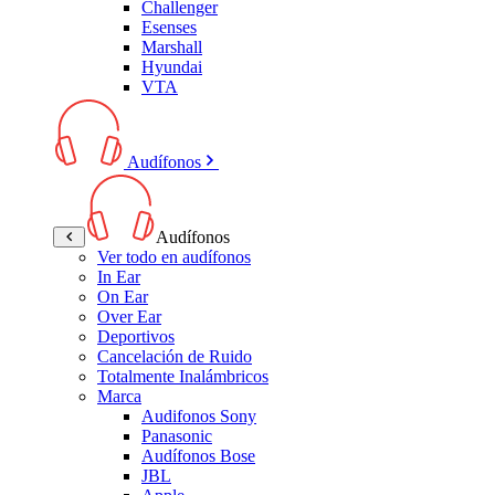
Challenger
Esenses
Marshall
Hyundai
VTA
Audífonos
Audífonos
Ver todo en audífonos
In Ear
On Ear
Over Ear
Deportivos
Cancelación de Ruido
Totalmente Inalámbricos
Marca
Audifonos Sony
Panasonic
Audífonos Bose
JBL