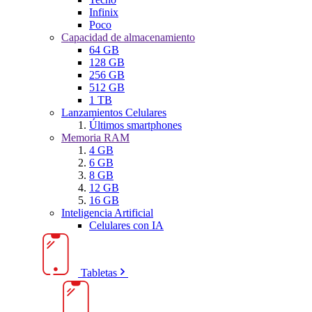
Infinix
Poco
Capacidad de almacenamiento
64 GB
128 GB
256 GB
512 GB
1 TB
Lanzamientos Celulares
Últimos smartphones
Memoria RAM
4 GB
6 GB
8 GB
12 GB
16 GB
Inteligencia Artificial
Celulares con IA
Tabletas