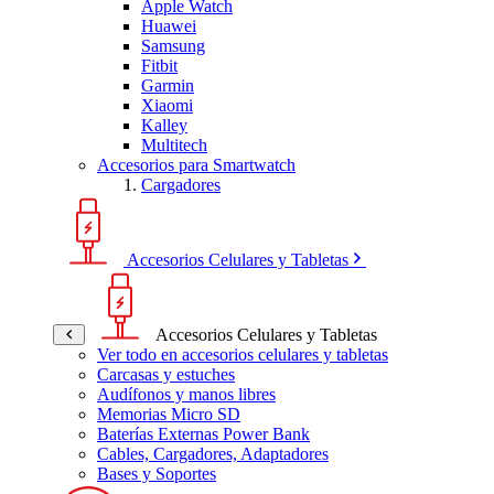
Apple Watch
Huawei
Samsung
Fitbit
Garmin
Xiaomi
Kalley
Multitech
Accesorios para Smartwatch
Cargadores
Accesorios Celulares y Tabletas
Accesorios Celulares y Tabletas
Ver todo en accesorios celulares y tabletas
Carcasas y estuches
Audífonos y manos libres
Memorias Micro SD
Baterías Externas Power Bank
Cables, Cargadores, Adaptadores
Bases y Soportes