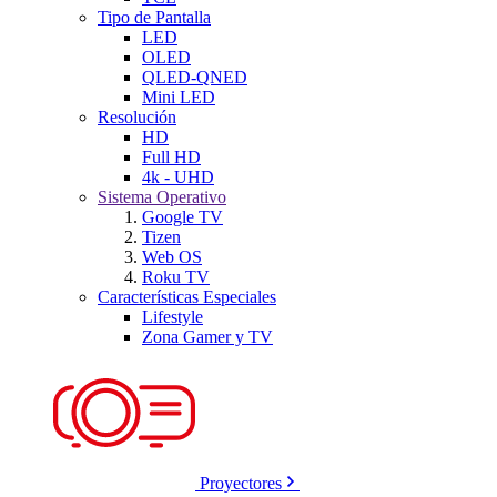
Tipo de Pantalla
LED
OLED
QLED-QNED
Mini LED
Resolución
HD
Full HD
4k - UHD
Sistema Operativo
Google TV
Tizen
Web OS
Roku TV
Características Especiales
Lifestyle
Zona Gamer y TV
Proyectores