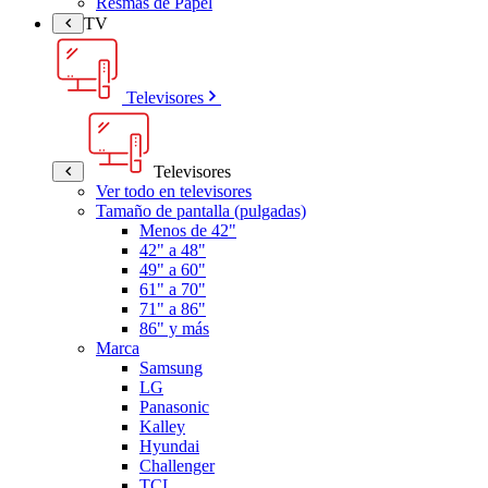
Resmas de Papel
TV
Televisores
Televisores
Ver todo en televisores
Tamaño de pantalla (pulgadas)
Menos de 42"
42" a 48"
49" a 60"
61" a 70"
71" a 86"
86" y más
Marca
Samsung
LG
Panasonic
Kalley
Hyundai
Challenger
TCL