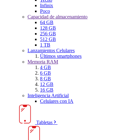
Infinix
Poco
Capacidad de almacenamiento
64 GB
128 GB
256 GB
512 GB
1 TB
Lanzamientos Celulares
Últimos smartphones
Memoria RAM
4 GB
6 GB
8 GB
12 GB
16 GB
Inteligencia Artificial
Celulares con IA
Tabletas