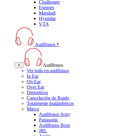
Challenger
Esenses
Marshall
Hyundai
VTA
Audífonos
Audífonos
Ver todo en audífonos
In Ear
On Ear
Over Ear
Deportivos
Cancelación de Ruido
Totalmente Inalámbricos
Marca
Audifonos Sony
Panasonic
Audífonos Bose
JBL