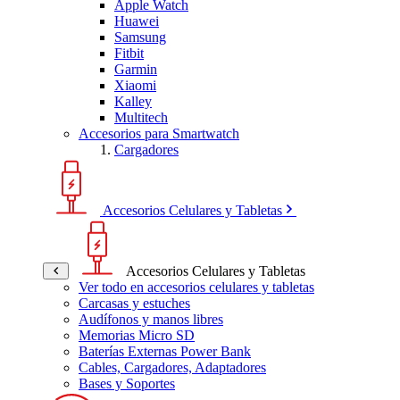
Apple Watch
Huawei
Samsung
Fitbit
Garmin
Xiaomi
Kalley
Multitech
Accesorios para Smartwatch
Cargadores
Accesorios Celulares y Tabletas
Accesorios Celulares y Tabletas
Ver todo en accesorios celulares y tabletas
Carcasas y estuches
Audífonos y manos libres
Memorias Micro SD
Baterías Externas Power Bank
Cables, Cargadores, Adaptadores
Bases y Soportes