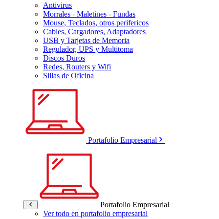
Antivirus
Morrales - Maletines - Fundas
Mouse, Teclados, otros perifericos
Cables, Cargadores, Adaptadores
USB y Tarjetas de Memoria
Regulador, UPS y Multitoma
Discos Duros
Redes, Routers y Wifi
Sillas de Oficina
Portafolio Empresarial
Portafolio Empresarial
Ver todo en portafolio empresarial