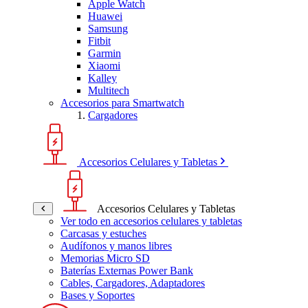
Apple Watch
Huawei
Samsung
Fitbit
Garmin
Xiaomi
Kalley
Multitech
Accesorios para Smartwatch
Cargadores
Accesorios Celulares y Tabletas
Accesorios Celulares y Tabletas
Ver todo en accesorios celulares y tabletas
Carcasas y estuches
Audífonos y manos libres
Memorias Micro SD
Baterías Externas Power Bank
Cables, Cargadores, Adaptadores
Bases y Soportes