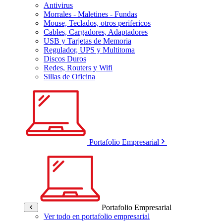
Antivirus
Morrales - Maletines - Fundas
Mouse, Teclados, otros perifericos
Cables, Cargadores, Adaptadores
USB y Tarjetas de Memoria
Regulador, UPS y Multitoma
Discos Duros
Redes, Routers y Wifi
Sillas de Oficina
Portafolio Empresarial
Portafolio Empresarial
Ver todo en portafolio empresarial