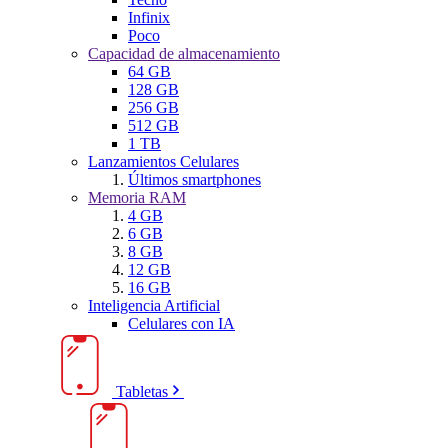
Infinix
Poco
Capacidad de almacenamiento
64 GB
128 GB
256 GB
512 GB
1 TB
Lanzamientos Celulares
Últimos smartphones
Memoria RAM
4 GB
6 GB
8 GB
12 GB
16 GB
Inteligencia Artificial
Celulares con IA
Tabletas