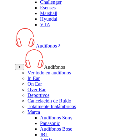
Challenger
Esenses
Marshall
Hyundai
VTA
Audífonos
Audífonos
Ver todo en audífonos
In Ear
On Ear
Over Ear
Deportivos
Cancelación de Ruido
Totalmente Inalámbricos
Marca
Audifonos Sony
Panasonic
Audífonos Bose
JBL