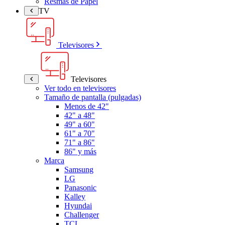
Resmas de Papel
TV
Televisores
Televisores
Ver todo en televisores
Tamaño de pantalla (pulgadas)
Menos de 42"
42" a 48"
49" a 60"
61" a 70"
71" a 86"
86" y más
Marca
Samsung
LG
Panasonic
Kalley
Hyundai
Challenger
TCL