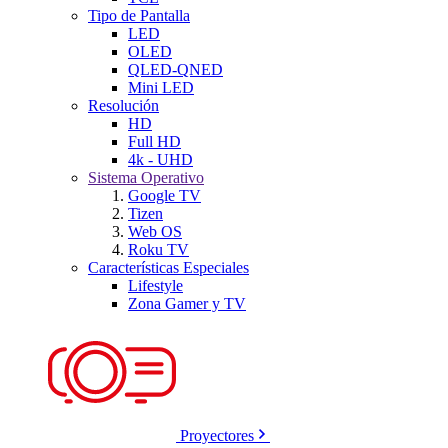
Tipo de Pantalla
LED
OLED
QLED-QNED
Mini LED
Resolución
HD
Full HD
4k - UHD
Sistema Operativo
Google TV
Tizen
Web OS
Roku TV
Características Especiales
Lifestyle
Zona Gamer y TV
Proyectores