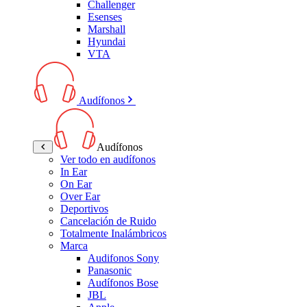
Challenger
Esenses
Marshall
Hyundai
VTA
Audífonos
Audífonos
Ver todo en audífonos
In Ear
On Ear
Over Ear
Deportivos
Cancelación de Ruido
Totalmente Inalámbricos
Marca
Audifonos Sony
Panasonic
Audífonos Bose
JBL