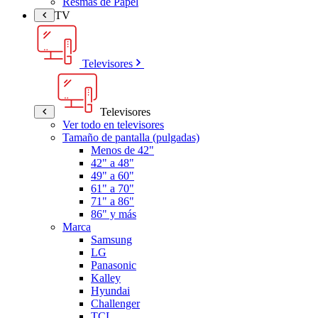
Resmas de Papel
TV
Televisores
Televisores
Ver todo en televisores
Tamaño de pantalla (pulgadas)
Menos de 42"
42" a 48"
49" a 60"
61" a 70"
71" a 86"
86" y más
Marca
Samsung
LG
Panasonic
Kalley
Hyundai
Challenger
TCL