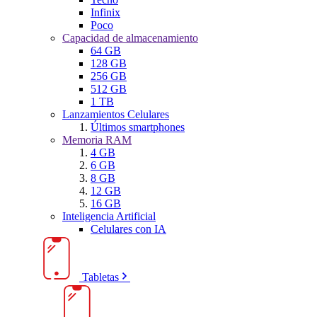
Infinix
Poco
Capacidad de almacenamiento
64 GB
128 GB
256 GB
512 GB
1 TB
Lanzamientos Celulares
Últimos smartphones
Memoria RAM
4 GB
6 GB
8 GB
12 GB
16 GB
Inteligencia Artificial
Celulares con IA
Tabletas