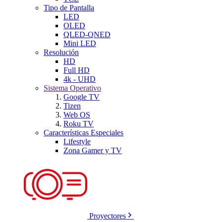
Tipo de Pantalla
LED
OLED
QLED-QNED
Mini LED
Resolución
HD
Full HD
4k - UHD
Sistema Operativo
Google TV
Tizen
Web OS
Roku TV
Características Especiales
Lifestyle
Zona Gamer y TV
Proyectores