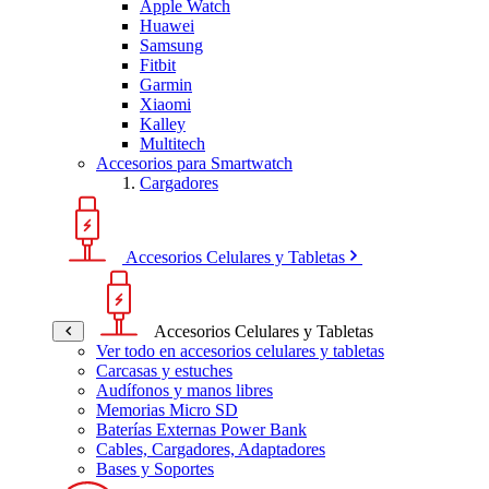
Apple Watch
Huawei
Samsung
Fitbit
Garmin
Xiaomi
Kalley
Multitech
Accesorios para Smartwatch
Cargadores
Accesorios Celulares y Tabletas
Accesorios Celulares y Tabletas
Ver todo en accesorios celulares y tabletas
Carcasas y estuches
Audífonos y manos libres
Memorias Micro SD
Baterías Externas Power Bank
Cables, Cargadores, Adaptadores
Bases y Soportes