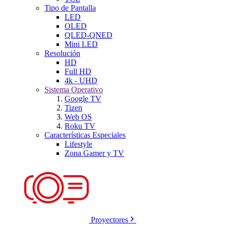
Tipo de Pantalla
LED
OLED
QLED-QNED
Mini LED
Resolución
HD
Full HD
4k - UHD
Sistema Operativo
Google TV
Tizen
Web OS
Roku TV
Características Especiales
Lifestyle
Zona Gamer y TV
Proyectores