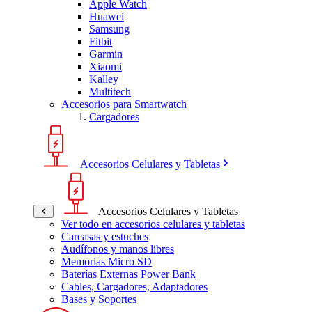
Apple Watch
Huawei
Samsung
Fitbit
Garmin
Xiaomi
Kalley
Multitech
Accesorios para Smartwatch
Cargadores
Accesorios Celulares y Tabletas
Accesorios Celulares y Tabletas
Ver todo en accesorios celulares y tabletas
Carcasas y estuches
Audífonos y manos libres
Memorias Micro SD
Baterías Externas Power Bank
Cables, Cargadores, Adaptadores
Bases y Soportes