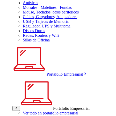
Antivirus
Morrales - Maletines - Fundas
Mouse, Teclados, otros perifericos
Cables, Cargadores, Adaptadores
USB y Tarjetas de Memoria
Regulador, UPS y Multitoma
Discos Duros
Redes, Routers y Wifi
Sillas de Oficina
Portafolio Empresarial
Portafolio Empresarial
Ver todo en portafolio empresarial