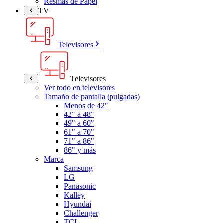
Resmas de Papel
TV
Televisores
Televisores
Ver todo en televisores
Tamaño de pantalla (pulgadas)
Menos de 42"
42" a 48"
49" a 60"
61" a 70"
71" a 86"
86" y más
Marca
Samsung
LG
Panasonic
Kalley
Hyundai
Challenger
TCL