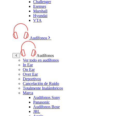
Challenger
Esenses
Marshall
Hyundai
VTA
Audífonos
Audífonos
Ver todo en audífonos
In Ear
On Ear
Over Ear
Deportivos
Cancelación de Ruido
Totalmente Inalámbricos
Marca
Audifonos Sony
Panasonic
Audífonos Bose
JBL