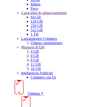
Infinix
Poco
Capacidad de almacenamiento
64 GB
128 GB
256 GB
512 GB
1 TB
Lanzamientos Celulares
Últimos smartphones
Memoria RAM
4 GB
6 GB
8 GB
12 GB
16 GB
Inteligencia Artificial
Celulares con IA
Tabletas