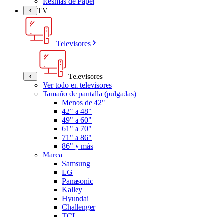
Resmas de Papel
TV
Televisores
Televisores
Ver todo en televisores
Tamaño de pantalla (pulgadas)
Menos de 42"
42" a 48"
49" a 60"
61" a 70"
71" a 86"
86" y más
Marca
Samsung
LG
Panasonic
Kalley
Hyundai
Challenger
TCL