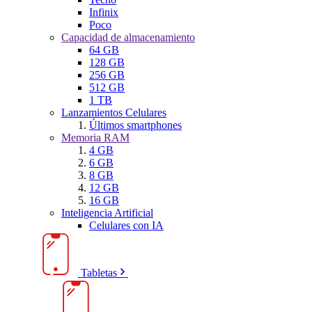
Infinix
Poco
Capacidad de almacenamiento
64 GB
128 GB
256 GB
512 GB
1 TB
Lanzamientos Celulares
Últimos smartphones
Memoria RAM
4 GB
6 GB
8 GB
12 GB
16 GB
Inteligencia Artificial
Celulares con IA
Tabletas