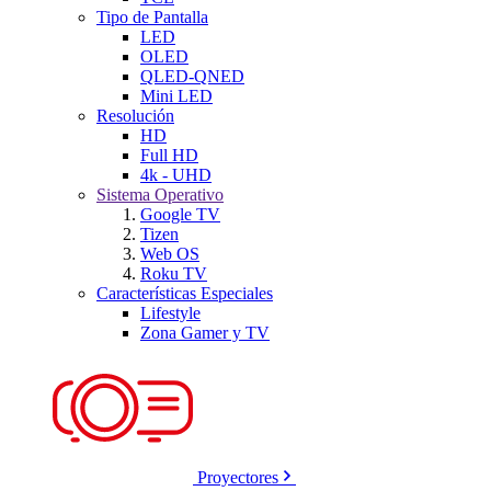
Tipo de Pantalla
LED
OLED
QLED-QNED
Mini LED
Resolución
HD
Full HD
4k - UHD
Sistema Operativo
Google TV
Tizen
Web OS
Roku TV
Características Especiales
Lifestyle
Zona Gamer y TV
Proyectores