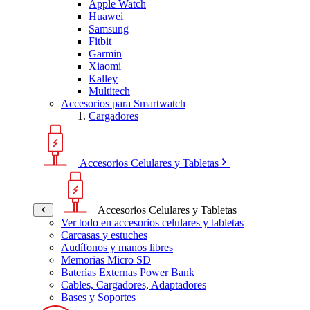
Apple Watch
Huawei
Samsung
Fitbit
Garmin
Xiaomi
Kalley
Multitech
Accesorios para Smartwatch
Cargadores
Accesorios Celulares y Tabletas
Accesorios Celulares y Tabletas
Ver todo en accesorios celulares y tabletas
Carcasas y estuches
Audífonos y manos libres
Memorias Micro SD
Baterías Externas Power Bank
Cables, Cargadores, Adaptadores
Bases y Soportes