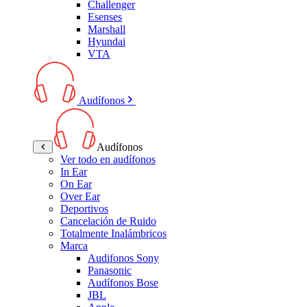
Challenger
Esenses
Marshall
Hyundai
VTA
Audífonos
Audífonos
Ver todo en audífonos
In Ear
On Ear
Over Ear
Deportivos
Cancelación de Ruido
Totalmente Inalámbricos
Marca
Audifonos Sony
Panasonic
Audífonos Bose
JBL