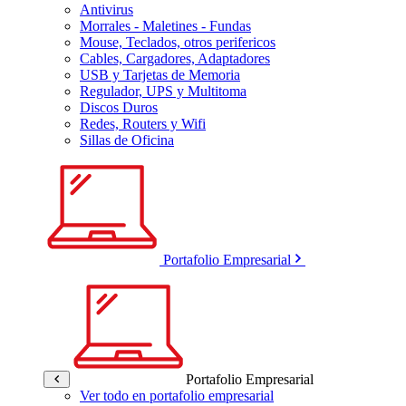
Antivirus
Morrales - Maletines - Fundas
Mouse, Teclados, otros perifericos
Cables, Cargadores, Adaptadores
USB y Tarjetas de Memoria
Regulador, UPS y Multitoma
Discos Duros
Redes, Routers y Wifi
Sillas de Oficina
Portafolio Empresarial
Portafolio Empresarial
Ver todo en portafolio empresarial