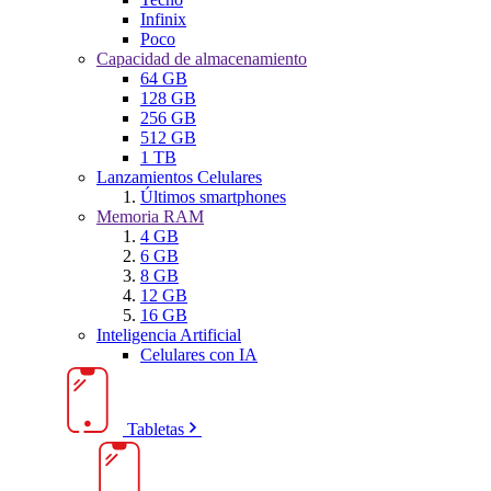
Infinix
Poco
Capacidad de almacenamiento
64 GB
128 GB
256 GB
512 GB
1 TB
Lanzamientos Celulares
Últimos smartphones
Memoria RAM
4 GB
6 GB
8 GB
12 GB
16 GB
Inteligencia Artificial
Celulares con IA
Tabletas