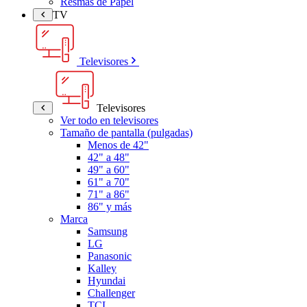
Resmas de Papel
TV
Televisores
Televisores
Ver todo en televisores
Tamaño de pantalla (pulgadas)
Menos de 42"
42" a 48"
49" a 60"
61" a 70"
71" a 86"
86" y más
Marca
Samsung
LG
Panasonic
Kalley
Hyundai
Challenger
TCL