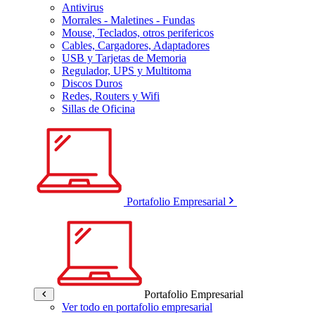
Antivirus
Morrales - Maletines - Fundas
Mouse, Teclados, otros perifericos
Cables, Cargadores, Adaptadores
USB y Tarjetas de Memoria
Regulador, UPS y Multitoma
Discos Duros
Redes, Routers y Wifi
Sillas de Oficina
Portafolio Empresarial
Portafolio Empresarial
Ver todo en portafolio empresarial