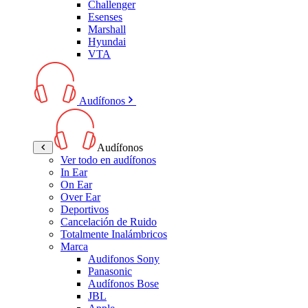
Challenger
Esenses
Marshall
Hyundai
VTA
Audífonos
Audífonos
Ver todo en audífonos
In Ear
On Ear
Over Ear
Deportivos
Cancelación de Ruido
Totalmente Inalámbricos
Marca
Audifonos Sony
Panasonic
Audífonos Bose
JBL