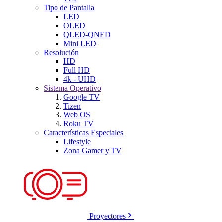
Tipo de Pantalla
LED
OLED
QLED-QNED
Mini LED
Resolución
HD
Full HD
4k - UHD
Sistema Operativo
Google TV
Tizen
Web OS
Roku TV
Características Especiales
Lifestyle
Zona Gamer y TV
Proyectores