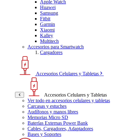
Apple Watch
Huawei
Samsung
Fitbit
Garmin
Xiaomi
Kalley
Multitech
Accesorios para Smartwatch
Cargadores
Accesorios Celulares y Tabletas
Accesorios Celulares y Tabletas
Ver todo en accesorios celulares y tabletas
Carcasas y estuches
Audífonos y manos libres
Memorias Micro SD
Baterías Externas Power Bank
Cables, Cargadores, Adaptadores
Bases y Soportes