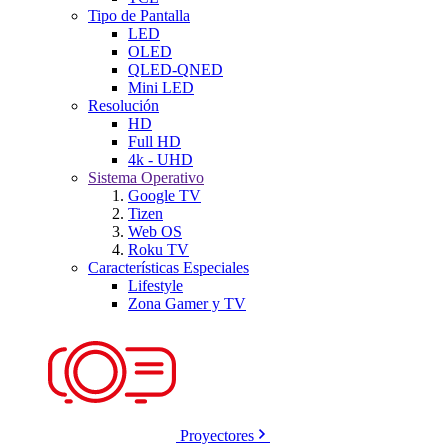
Tipo de Pantalla
LED
OLED
QLED-QNED
Mini LED
Resolución
HD
Full HD
4k - UHD
Sistema Operativo
Google TV
Tizen
Web OS
Roku TV
Características Especiales
Lifestyle
Zona Gamer y TV
Proyectores