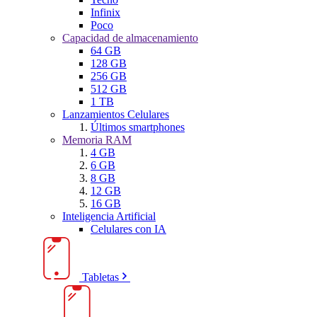
Infinix
Poco
Capacidad de almacenamiento
64 GB
128 GB
256 GB
512 GB
1 TB
Lanzamientos Celulares
Últimos smartphones
Memoria RAM
4 GB
6 GB
8 GB
12 GB
16 GB
Inteligencia Artificial
Celulares con IA
Tabletas