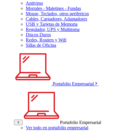
Antivirus
Morrales - Maletines - Fundas
Mouse, Teclados, otros perifericos
Cables, Cargadores, Adaptadores
USB y Tarjetas de Memoria
Regulador, UPS y Multitoma
Discos Duros
Redes, Routers y Wifi
Sillas de Oficina
Portafolio Empresarial
Portafolio Empresarial
Ver todo en portafolio empresarial