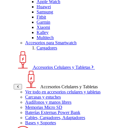
Apple Watch
Huawei
Samsung
Fitbit
Garmin
Xiaomi
Kalley
Multitech
Accesorios para Smartwatch
Cargadores
Accesorios Celulares y Tabletas
Accesorios Celulares y Tabletas
Ver todo en accesorios celulares y tabletas
Carcasas y estuches
Audífonos y manos libres
Memorias Micro SD
Baterías Externas Power Bank
Cables, Cargadores, Adaptadores
Bases y Soportes