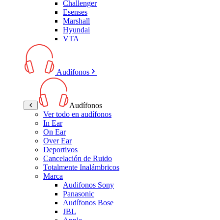
Challenger
Esenses
Marshall
Hyundai
VTA
Audífonos
Audífonos
Ver todo en audífonos
In Ear
On Ear
Over Ear
Deportivos
Cancelación de Ruido
Totalmente Inalámbricos
Marca
Audifonos Sony
Panasonic
Audífonos Bose
JBL