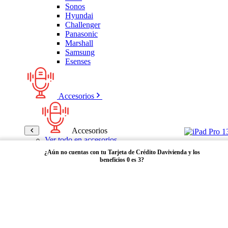
Sonos
Hyundai
Challenger
Panasonic
Marshall
Samsung
Esenses
Accesorios
Accesorios
Ver todo en accesorios
Micrófonos
¿Aún no cuentas con tu Tarjeta de Crédito Davivienda y los
Bases
beneficios 0 es 3?
Cables y Adaptadores
Receptores Bluetooth
Audífonos y manos libres
Adquiérela aquí
Bose