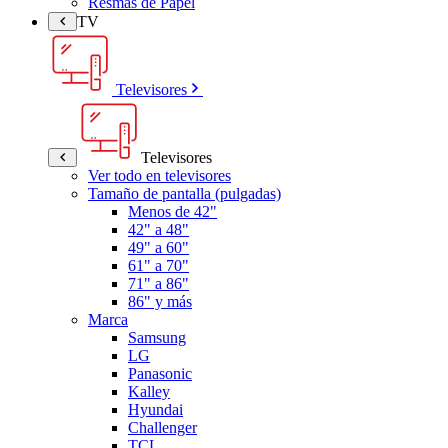
Resmas de Papel
TV
Televisores
Televisores
Ver todo en televisores
Tamaño de pantalla (pulgadas)
Menos de 42"
42" a 48"
49" a 60"
61" a 70"
71" a 86"
86" y más
Marca
Samsung
LG
Panasonic
Kalley
Hyundai
Challenger
TCL