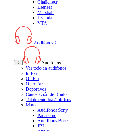
Challenger
Esenses
Marshall
Hyundai
VTA
Audífonos
Audífonos
Ver todo en audífonos
In Ear
On Ear
Over Ear
Deportivos
Cancelación de Ruido
Totalmente Inalámbricos
Marca
Audifonos Sony
Panasonic
Audífonos Bose
JBL