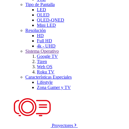
Tipo de Pantalla
LED
OLED
QLED-QNED
Mini LED
Resolución
HD
Full HD
4k - UHD
Sistema Operativo
Google TV
Tizen
Web OS
Roku TV
Características Especiales
Lifestyle
Zona Gamer y TV
Proyectores