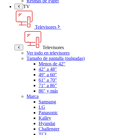
Resmas de Papel
TV
Televisores
Televisores
Ver todo en televisores
Tamaño de pantalla (pulgadas)
Menos de 42"
42" a 48"
49" a 60"
61" a 70"
71" a 86"
86" y más
Marca
Samsung
LG
Panasonic
Kalley
Hyundai
Challenger
TCL