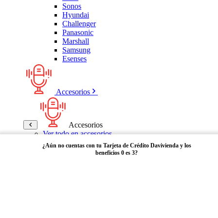
Sonos
Hyundai
Challenger
Panasonic
Marshall
Samsung
Esenses
Accesorios
Accesorios
Ver todo en accesorios
Micrófonos
¿Aún no cuentas con tu Tarjeta de Crédito Davivienda y los
Bases
beneficios 0 es 3?
Cables y Adaptadores
Receptores Bluetooth
Audífonos y manos libres
Adquiérela aquí
Bose