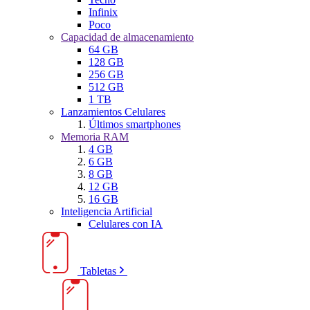
Infinix
Poco
Capacidad de almacenamiento
64 GB
128 GB
256 GB
512 GB
1 TB
Lanzamientos Celulares
Últimos smartphones
Memoria RAM
4 GB
6 GB
8 GB
12 GB
16 GB
Inteligencia Artificial
Celulares con IA
Tabletas