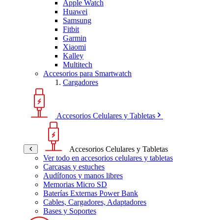
Apple Watch
Huawei
Samsung
Fitbit
Garmin
Xiaomi
Kalley
Multitech
Accesorios para Smartwatch
Cargadores
Accesorios Celulares y Tabletas
Accesorios Celulares y Tabletas
Ver todo en accesorios celulares y tabletas
Carcasas y estuches
Audífonos y manos libres
Memorias Micro SD
Baterías Externas Power Bank
Cables, Cargadores, Adaptadores
Bases y Soportes