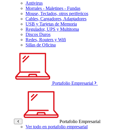
Antivirus
Morrales - Maletines - Fundas
Mouse, Teclados, otros perifericos
Cables, Cargadores, Adaptadores
USB y Tarjetas de Memoria
Regulador, UPS y Multitoma
Discos Duros
Redes, Routers y Wifi
Sillas de Oficina
Portafolio Empresarial
Portafolio Empresarial
Ver todo en portafolio empresarial