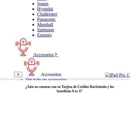
Sonos
Hyundai
Challenger
Panasonic
Marshall
Samsung
Esenses
Accesorios
Accesorios
Ver todo en accesorios
Micrófonos
¿Aún no cuentas con tu Tarjeta de Crédito Davivienda y los
Bases
beneficios 0 es 3?
Cables y Adaptadores
Receptores Bluetooth
Audífonos y manos libres
Adquiérela aquí
Bose