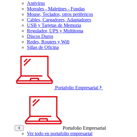
Antivirus
Morrales - Maletines - Fundas
Mouse, Teclados, otros perifericos
Cables, Cargadores, Adaptadores
USB y Tarjetas de Memoria
Regulador, UPS y Multitoma
Discos Duros
Redes, Routers y Wifi
Sillas de Oficina
Portafolio Empresarial
Portafolio Empresarial
Ver todo en portafolio empresarial