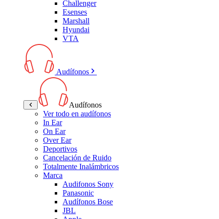
Challenger
Esenses
Marshall
Hyundai
VTA
Audífonos
Audífonos
Ver todo en audífonos
In Ear
On Ear
Over Ear
Deportivos
Cancelación de Ruido
Totalmente Inalámbricos
Marca
Audifonos Sony
Panasonic
Audífonos Bose
JBL