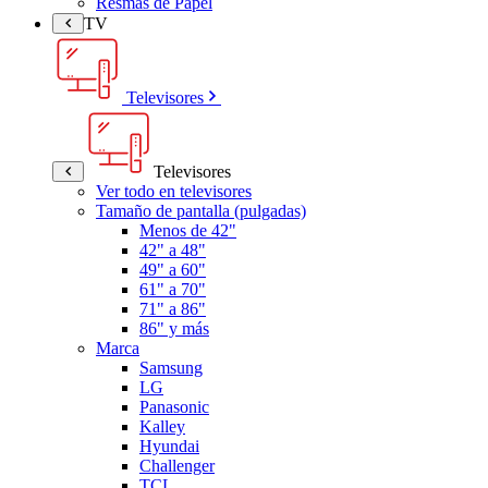
Resmas de Papel
TV
Televisores
Televisores
Ver todo en televisores
Tamaño de pantalla (pulgadas)
Menos de 42"
42" a 48"
49" a 60"
61" a 70"
71" a 86"
86" y más
Marca
Samsung
LG
Panasonic
Kalley
Hyundai
Challenger
TCL