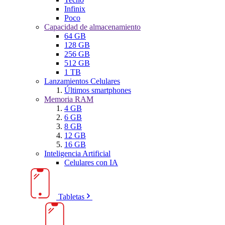
Infinix
Poco
Capacidad de almacenamiento
64 GB
128 GB
256 GB
512 GB
1 TB
Lanzamientos Celulares
Últimos smartphones
Memoria RAM
4 GB
6 GB
8 GB
12 GB
16 GB
Inteligencia Artificial
Celulares con IA
Tabletas