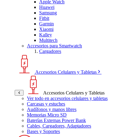
Apple Watch
Huawei
Samsung
Fitbit
Garmin
Xiaomi
Kalley
Multitech
Accesorios para Smartwatch
Cargadores
Accesorios Celulares y Tabletas
Accesorios Celulares y Tabletas
Ver todo en accesorios celulares y tabletas
Carcasas y estuches
Audífonos y manos libres
Memorias Micro SD
Baterías Externas Power Bank
Cables, Cargadores, Adaptadores
Bases y Soportes