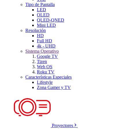
Tipo de Pantalla
LED
OLED
QLED-QNED
Mini LED
Resolución
HD
Full HD
4k - UHD
Sistema Operativo
Google TV
Tizen
Web OS
Roku TV
Características Especiales
Lifestyle
Zona Gamer y TV
Proyectores