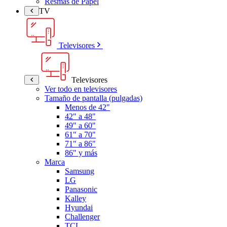
Resmas de Papel
TV
Televisores
Televisores
Ver todo en televisores
Tamaño de pantalla (pulgadas)
Menos de 42"
42" a 48"
49" a 60"
61" a 70"
71" a 86"
86" y más
Marca
Samsung
LG
Panasonic
Kalley
Hyundai
Challenger
TCL