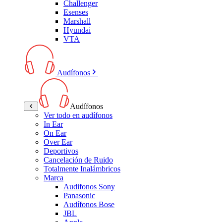
Challenger
Esenses
Marshall
Hyundai
VTA
Audífonos
Audífonos
Ver todo en audífonos
In Ear
On Ear
Over Ear
Deportivos
Cancelación de Ruido
Totalmente Inalámbricos
Marca
Audifonos Sony
Panasonic
Audífonos Bose
JBL