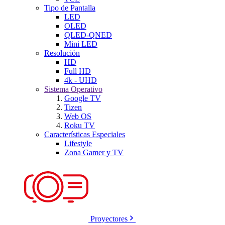
Tipo de Pantalla
LED
OLED
QLED-QNED
Mini LED
Resolución
HD
Full HD
4k - UHD
Sistema Operativo
Google TV
Tizen
Web OS
Roku TV
Características Especiales
Lifestyle
Zona Gamer y TV
Proyectores