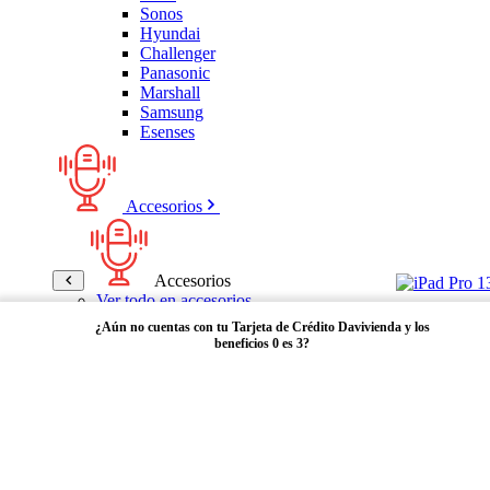
Sonos
Hyundai
Challenger
Panasonic
Marshall
Samsung
Esenses
Accesorios
Accesorios
Ver todo en accesorios
Micrófonos
¿Aún no cuentas con tu Tarjeta de Crédito Davivienda y los
Bases
beneficios 0 es 3?
Cables y Adaptadores
Receptores Bluetooth
Audífonos y manos libres
Adquiérela aquí
Bose