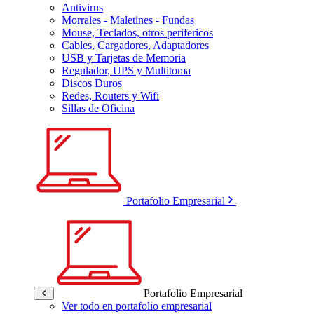
Antivirus
Morrales - Maletines - Fundas
Mouse, Teclados, otros perifericos
Cables, Cargadores, Adaptadores
USB y Tarjetas de Memoria
Regulador, UPS y Multitoma
Discos Duros
Redes, Routers y Wifi
Sillas de Oficina
Portafolio Empresarial
Portafolio Empresarial
Ver todo en portafolio empresarial