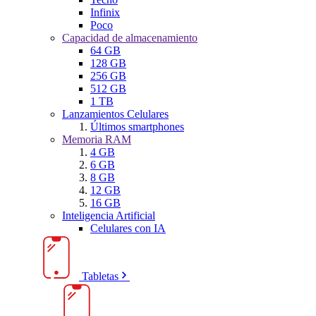
Infinix
Poco
Capacidad de almacenamiento
64 GB
128 GB
256 GB
512 GB
1 TB
Lanzamientos Celulares
Últimos smartphones
Memoria RAM
4 GB
6 GB
8 GB
12 GB
16 GB
Inteligencia Artificial
Celulares con IA
Tabletas