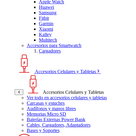
Apple Watch
Huawei
Samsung
Fitbit
Garmin
Xiaomi
Kalley
Multitech
Accesorios para Smartwatch
Cargadores
Accesorios Celulares y Tabletas
Accesorios Celulares y Tabletas
Ver todo en accesorios celulares y tabletas
Carcasas y estuches
Audífonos y manos libres
Memorias Micro SD
Baterías Externas Power Bank
Cables, Cargadores, Adaptadores
Bases y Soportes