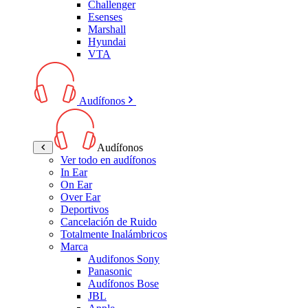
Challenger
Esenses
Marshall
Hyundai
VTA
Audífonos
Audífonos
Ver todo en audífonos
In Ear
On Ear
Over Ear
Deportivos
Cancelación de Ruido
Totalmente Inalámbricos
Marca
Audifonos Sony
Panasonic
Audífonos Bose
JBL