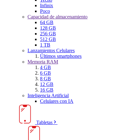
Infinix
Poco
Capacidad de almacenamiento
64 GB
128 GB
256 GB
512 GB
1 TB
Lanzamientos Celulares
Últimos smartphones
Memoria RAM
4 GB
6 GB
8 GB
12 GB
16 GB
Inteligencia Artificial
Celulares con IA
Tabletas