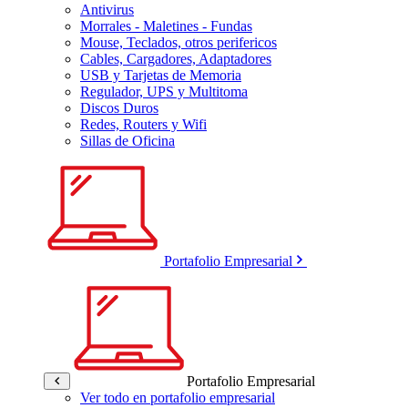
Antivirus
Morrales - Maletines - Fundas
Mouse, Teclados, otros perifericos
Cables, Cargadores, Adaptadores
USB y Tarjetas de Memoria
Regulador, UPS y Multitoma
Discos Duros
Redes, Routers y Wifi
Sillas de Oficina
Portafolio Empresarial
Portafolio Empresarial
Ver todo en portafolio empresarial