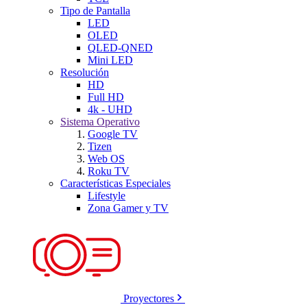
Tipo de Pantalla
LED
OLED
QLED-QNED
Mini LED
Resolución
HD
Full HD
4k - UHD
Sistema Operativo
Google TV
Tizen
Web OS
Roku TV
Características Especiales
Lifestyle
Zona Gamer y TV
Proyectores