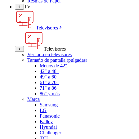
Resmas de Papel
TV
Televisores
Televisores
Ver todo en televisores
Tamaño de pantalla (pulgadas)
Menos de 42"
42" a 48"
49" a 60"
61" a 70"
71" a 86"
86" y más
Marca
Samsung
LG
Panasonic
Kalley
Hyundai
Challenger
TCL