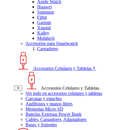
Apple Watch
Huawei
Samsung
Fitbit
Garmin
Xiaomi
Kalley
Multitech
Accesorios para Smartwatch
Cargadores
Accesorios Celulares y Tabletas
Accesorios Celulares y Tabletas
Ver todo en accesorios celulares y tabletas
Carcasas y estuches
Audífonos y manos libres
Memorias Micro SD
Baterías Externas Power Bank
Cables, Cargadores, Adaptadores
Bases y Soportes