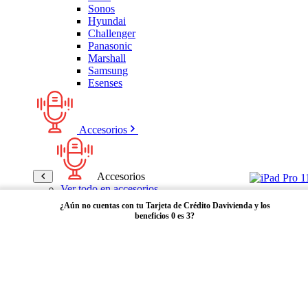
Sonos
Hyundai
Challenger
Panasonic
Marshall
Samsung
Esenses
Accesorios
Accesorios
Ver todo en accesorios
Micrófonos
¿Aún no cuentas con tu Tarjeta de Crédito Davivienda y los
Bases
beneficios 0 es 3?
Cables y Adaptadores
Receptores Bluetooth
Audífonos y manos libres
Adquiérela aquí
Bose