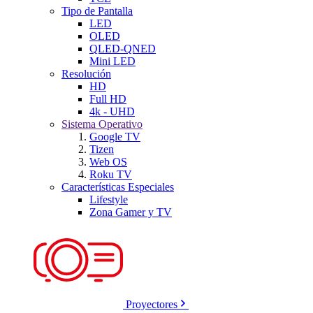
Tipo de Pantalla
LED
OLED
QLED-QNED
Mini LED
Resolución
HD
Full HD
4k - UHD
Sistema Operativo
Google TV
Tizen
Web OS
Roku TV
Características Especiales
Lifestyle
Zona Gamer y TV
Proyectores