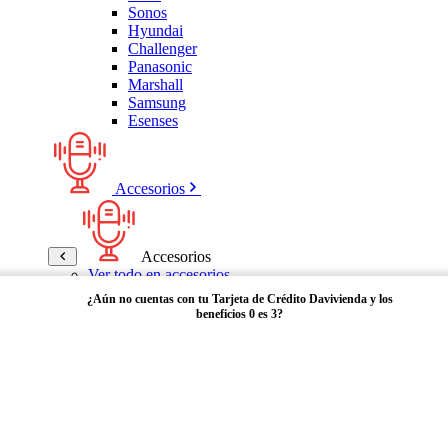
Sonos
Hyundai
Challenger
Panasonic
Marshall
Samsung
Esenses
Accesorios
Accesorios
Ver todo en accesorios
Micrófonos
¿Aún no cuentas con tu Tarjeta de Crédito Davivienda y los
Bases
beneficios 0 es 3?
Cables y Adaptadores
Receptores Bluetooth
Audífonos y manos libres
Adquiérela aquí
Bose