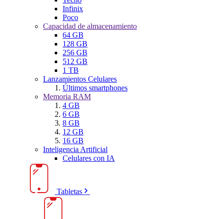
Infinix
Poco
Capacidad de almacenamiento
64 GB
128 GB
256 GB
512 GB
1 TB
Lanzamientos Celulares
Últimos smartphones
Memoria RAM
4 GB
6 GB
8 GB
12 GB
16 GB
Inteligencia Artificial
Celulares con IA
Tabletas