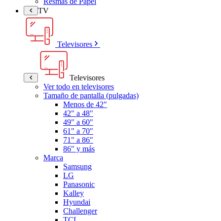
Resmas de Papel
TV
Televisores
Televisores
Ver todo en televisores
Tamaño de pantalla (pulgadas)
Menos de 42"
42" a 48"
49" a 60"
61" a 70"
71" a 86"
86" y más
Marca
Samsung
LG
Panasonic
Kalley
Hyundai
Challenger
TCL