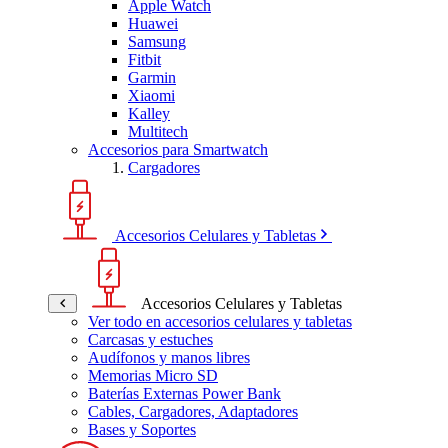
Apple Watch
Huawei
Samsung
Fitbit
Garmin
Xiaomi
Kalley
Multitech
Accesorios para Smartwatch
Cargadores
Accesorios Celulares y Tabletas
Accesorios Celulares y Tabletas
Ver todo en accesorios celulares y tabletas
Carcasas y estuches
Audífonos y manos libres
Memorias Micro SD
Baterías Externas Power Bank
Cables, Cargadores, Adaptadores
Bases y Soportes