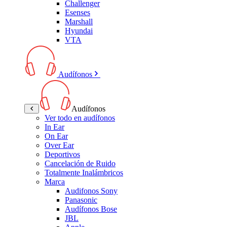
Challenger
Esenses
Marshall
Hyundai
VTA
Audífonos
Audífonos
Ver todo en audífonos
In Ear
On Ear
Over Ear
Deportivos
Cancelación de Ruido
Totalmente Inalámbricos
Marca
Audifonos Sony
Panasonic
Audífonos Bose
JBL