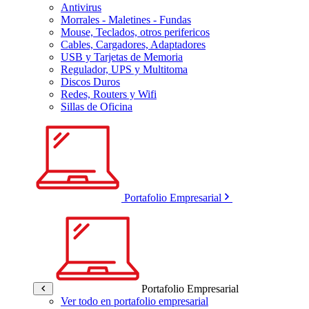
Antivirus
Morrales - Maletines - Fundas
Mouse, Teclados, otros perifericos
Cables, Cargadores, Adaptadores
USB y Tarjetas de Memoria
Regulador, UPS y Multitoma
Discos Duros
Redes, Routers y Wifi
Sillas de Oficina
Portafolio Empresarial
Portafolio Empresarial
Ver todo en portafolio empresarial