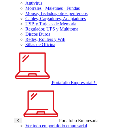
Antivirus
Morrales - Maletines - Fundas
Mouse, Teclados, otros perifericos
Cables, Cargadores, Adaptadores
USB y Tarjetas de Memoria
Regulador, UPS y Multitoma
Discos Duros
Redes, Routers y Wifi
Sillas de Oficina
Portafolio Empresarial
Portafolio Empresarial
Ver todo en portafolio empresarial