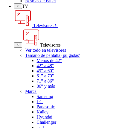
Resmas de Papel
TV
Televisores
Televisores
Ver todo en televisores
Tamaño de pantalla (pulgadas)
Menos de 42"
42" a 48"
49" a 60"
61" a 70"
71" a 86"
86" y más
Marca
Samsung
LG
Panasonic
Kalley
Hyundai
Challenger
TCL