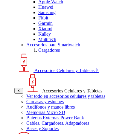
Apple Watch
Huawei
Samsung
Fitbit
Garmin
Xiaomi
Kalley
Multitech
Accesorios para Smartwatch
Cargadores
Accesorios Celulares y Tabletas
Accesorios Celulares y Tabletas
Ver todo en accesorios celulares y tabletas
Carcasas y estuches
Audífonos y manos libres
Memorias Micro SD
Baterías Externas Power Bank
Cables, Cargadores, Adaptadores
Bases y Soportes