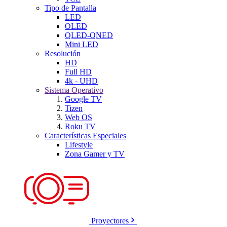
Tipo de Pantalla
LED
OLED
QLED-QNED
Mini LED
Resolución
HD
Full HD
4k - UHD
Sistema Operativo
Google TV
Tizen
Web OS
Roku TV
Características Especiales
Lifestyle
Zona Gamer y TV
Proyectores