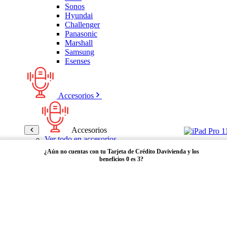
Sonos
Hyundai
Challenger
Panasonic
Marshall
Samsung
Esenses
Accesorios
Accesorios
Ver todo en accesorios
Micrófonos
¿Aún no cuentas con tu Tarjeta de Crédito Davivienda y los
Bases
beneficios 0 es 3?
Cables y Adaptadores
Receptores Bluetooth
Audífonos y manos libres
Adquiérela aquí
Bose