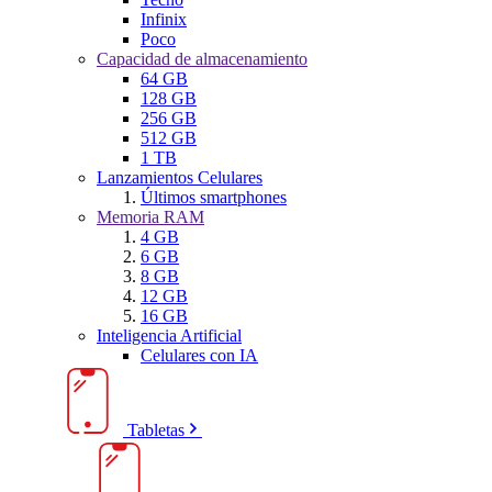
Infinix
Poco
Capacidad de almacenamiento
64 GB
128 GB
256 GB
512 GB
1 TB
Lanzamientos Celulares
Últimos smartphones
Memoria RAM
4 GB
6 GB
8 GB
12 GB
16 GB
Inteligencia Artificial
Celulares con IA
Tabletas