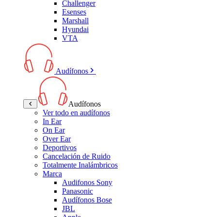
Challenger
Esenses
Marshall
Hyundai
VTA
Audífonos
Audífonos
Ver todo en audífonos
In Ear
On Ear
Over Ear
Deportivos
Cancelación de Ruido
Totalmente Inalámbricos
Marca
Audifonos Sony
Panasonic
Audífonos Bose
JBL