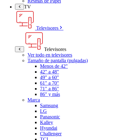
Resmas de Papel
TV
Televisores
Televisores
Ver todo en televisores
Tamaño de pantalla (pulgadas)
Menos de 42"
42" a 48"
49" a 60"
61" a 70"
71" a 86"
86" y más
Marca
Samsung
LG
Panasonic
Kalley
Hyundai
Challenger
TCL