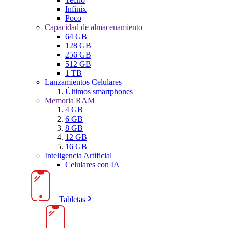
Infinix
Poco
Capacidad de almacenamiento
64 GB
128 GB
256 GB
512 GB
1 TB
Lanzamientos Celulares
Últimos smartphones
Memoria RAM
4 GB
6 GB
8 GB
12 GB
16 GB
Inteligencia Artificial
Celulares con IA
Tabletas