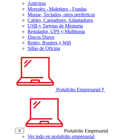
Antivirus
Morrales - Maletines - Fundas
Mouse, Teclados, otros perifericos
Cables, Cargadores, Adaptadores
USB y Tarjetas de Memoria
Regulador, UPS y Multitoma
Discos Duros
Redes, Routers y Wifi
Sillas de Oficina
Portafolio Empresarial
Portafolio Empresarial
Ver todo en portafolio empresarial