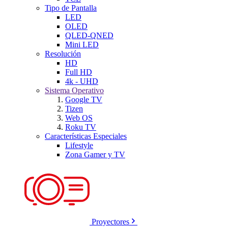
Tipo de Pantalla
LED
OLED
QLED-QNED
Mini LED
Resolución
HD
Full HD
4k - UHD
Sistema Operativo
Google TV
Tizen
Web OS
Roku TV
Características Especiales
Lifestyle
Zona Gamer y TV
Proyectores