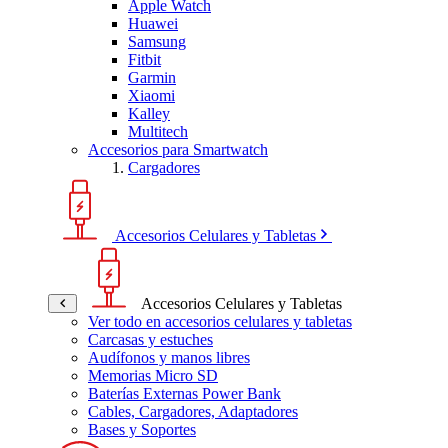
Apple Watch
Huawei
Samsung
Fitbit
Garmin
Xiaomi
Kalley
Multitech
Accesorios para Smartwatch
Cargadores
Accesorios Celulares y Tabletas
Accesorios Celulares y Tabletas
Ver todo en accesorios celulares y tabletas
Carcasas y estuches
Audífonos y manos libres
Memorias Micro SD
Baterías Externas Power Bank
Cables, Cargadores, Adaptadores
Bases y Soportes