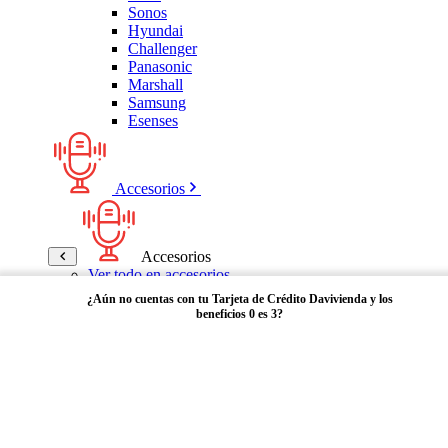
Sonos
Hyundai
Challenger
Panasonic
Marshall
Samsung
Esenses
Accesorios
Accesorios
Ver todo en accesorios
Micrófonos
¿Aún no cuentas con tu Tarjeta de Crédito Davivienda y los
Bases
beneficios 0 es 3?
Cables y Adaptadores
Receptores Bluetooth
Audífonos y manos libres
Adquiérela aquí
Bose