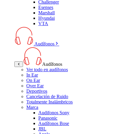
Challenger
Esenses
Marshall
Hyundai
VTA
Audífonos
Audífonos
Ver todo en audífonos
In Ear
On Ear
Over Ear
Deportivos
Cancelación de Ruido
Totalmente Inalámbricos
Marca
Audifonos Sony
Panasonic
Audífonos Bose
JBL