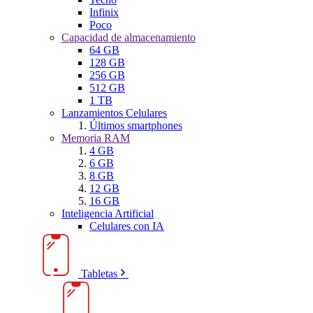
Infinix
Poco
Capacidad de almacenamiento
64 GB
128 GB
256 GB
512 GB
1 TB
Lanzamientos Celulares
Últimos smartphones
Memoria RAM
4 GB
6 GB
8 GB
12 GB
16 GB
Inteligencia Artificial
Celulares con IA
Tabletas