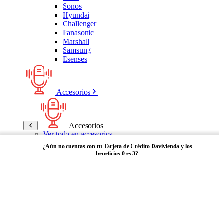
Sonos
Hyundai
Challenger
Panasonic
Marshall
Samsung
Esenses
Accesorios
Accesorios
Ver todo en accesorios
Micrófonos
¿Aún no cuentas con tu Tarjeta de Crédito Davivienda y los
Bases
beneficios 0 es 3?
Cables y Adaptadores
Receptores Bluetooth
Audífonos y manos libres
Adquiérela aquí
Bose