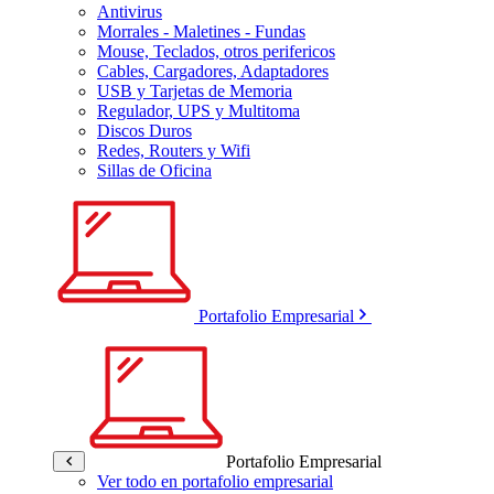
Antivirus
Morrales - Maletines - Fundas
Mouse, Teclados, otros perifericos
Cables, Cargadores, Adaptadores
USB y Tarjetas de Memoria
Regulador, UPS y Multitoma
Discos Duros
Redes, Routers y Wifi
Sillas de Oficina
Portafolio Empresarial
Portafolio Empresarial
Ver todo en portafolio empresarial