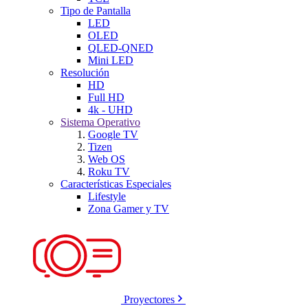
Tipo de Pantalla
LED
OLED
QLED-QNED
Mini LED
Resolución
HD
Full HD
4k - UHD
Sistema Operativo
Google TV
Tizen
Web OS
Roku TV
Características Especiales
Lifestyle
Zona Gamer y TV
Proyectores