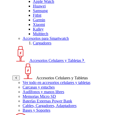
Apple Watch
Huawei
Samsung
Fitbit
Garmin
Xiaomi
Kalley
Multitech
Accesorios para Smartwatch
Cargadores
Accesorios Celulares y Tabletas
Accesorios Celulares y Tabletas
Ver todo en accesorios celulares y tabletas
Carcasas y estuches
Audífonos y manos libres
Memorias Micro SD
Baterías Externas Power Bank
Cables, Cargadores, Adaptadores
Bases y Soportes