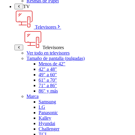
Resmas de Papel
TV
Televisores
Televisores
Ver todo en televisores
Tamaño de pantalla (pulgadas)
Menos de 42"
42" a 48"
49" a 60"
61" a 70"
71" a 86"
86" y más
Marca
Samsung
LG
Panasonic
Kalley
Hyundai
Challenger
TCL