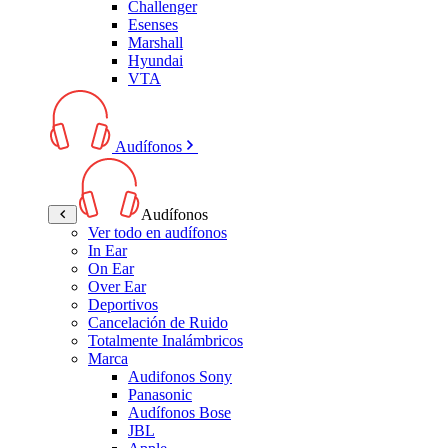
Challenger
Esenses
Marshall
Hyundai
VTA
Audífonos
Audífonos
Ver todo en audífonos
In Ear
On Ear
Over Ear
Deportivos
Cancelación de Ruido
Totalmente Inalámbricos
Marca
Audifonos Sony
Panasonic
Audífonos Bose
JBL