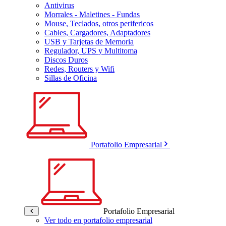
Antivirus
Morrales - Maletines - Fundas
Mouse, Teclados, otros perifericos
Cables, Cargadores, Adaptadores
USB y Tarjetas de Memoria
Regulador, UPS y Multitoma
Discos Duros
Redes, Routers y Wifi
Sillas de Oficina
Portafolio Empresarial
Portafolio Empresarial
Ver todo en portafolio empresarial