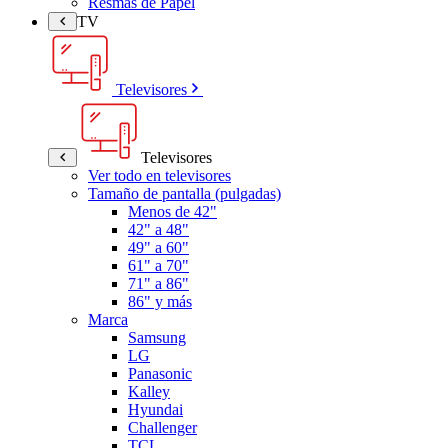
Resmas de Papel
TV
Televisores
Televisores
Ver todo en televisores
Tamaño de pantalla (pulgadas)
Menos de 42"
42" a 48"
49" a 60"
61" a 70"
71" a 86"
86" y más
Marca
Samsung
LG
Panasonic
Kalley
Hyundai
Challenger
TCL