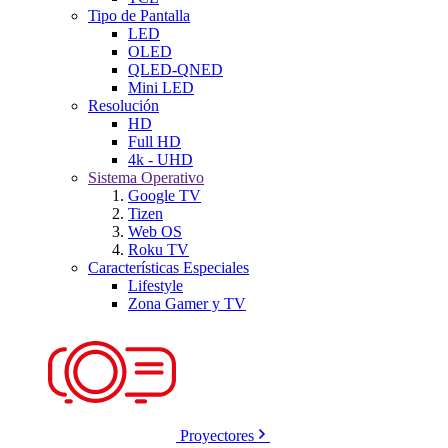
Tipo de Pantalla
LED
OLED
QLED-QNED
Mini LED
Resolución
HD
Full HD
4k - UHD
Sistema Operativo
Google TV
Tizen
Web OS
Roku TV
Características Especiales
Lifestyle
Zona Gamer y TV
Proyectores