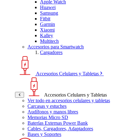
Apple Watch
Huawei
Samsung
Fitbit
Garmin
Xiaomi
Kalley
Multitech
Accesorios para Smartwatch
Cargadores
Accesorios Celulares y Tabletas
Accesorios Celulares y Tabletas
Ver todo en accesorios celulares y tabletas
Carcasas y estuches
Audífonos y manos libres
Memorias Micro SD
Baterías Externas Power Bank
Cables, Cargadores, Adaptadores
Bases y Soportes