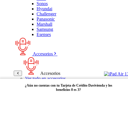
Sonos
Hyundai
Challenger
Panasonic
Marshall
Samsung
Esenses
Accesorios
Accesorios
Ver todo en accesorios
Micrófonos
¿Aún no cuentas con tu Tarjeta de Crédito Davivienda y los
Bases
beneficios 0 es 3?
Cables y Adaptadores
Receptores Bluetooth
Audífonos y manos libres
Adquiérela aquí
Bose