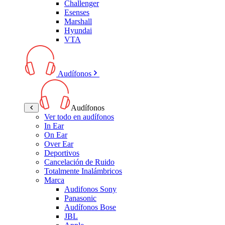
Challenger
Esenses
Marshall
Hyundai
VTA
Audífonos
Audífonos
Ver todo en audífonos
In Ear
On Ear
Over Ear
Deportivos
Cancelación de Ruido
Totalmente Inalámbricos
Marca
Audifonos Sony
Panasonic
Audífonos Bose
JBL