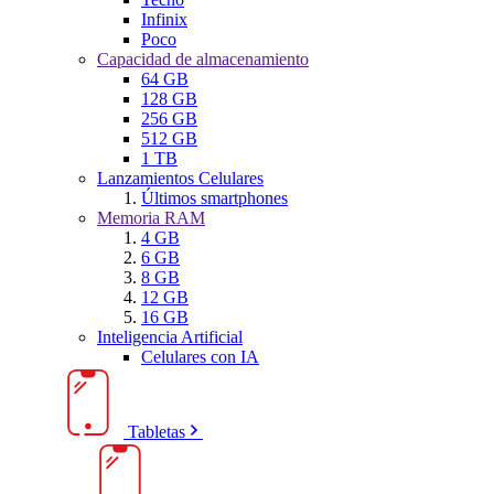
Infinix
Poco
Capacidad de almacenamiento
64 GB
128 GB
256 GB
512 GB
1 TB
Lanzamientos Celulares
Últimos smartphones
Memoria RAM
4 GB
6 GB
8 GB
12 GB
16 GB
Inteligencia Artificial
Celulares con IA
Tabletas