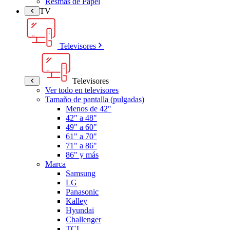
Resmas de Papel
TV
Televisores
Televisores
Ver todo en televisores
Tamaño de pantalla (pulgadas)
Menos de 42"
42" a 48"
49" a 60"
61" a 70"
71" a 86"
86" y más
Marca
Samsung
LG
Panasonic
Kalley
Hyundai
Challenger
TCL