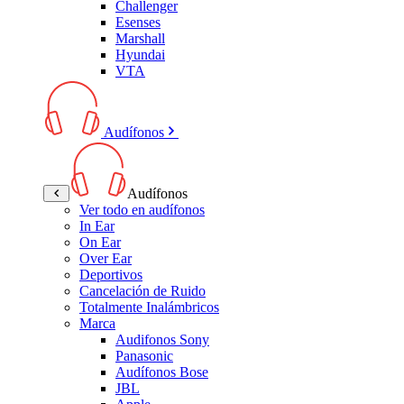
Challenger
Esenses
Marshall
Hyundai
VTA
Audífonos
Audífonos
Ver todo en audífonos
In Ear
On Ear
Over Ear
Deportivos
Cancelación de Ruido
Totalmente Inalámbricos
Marca
Audifonos Sony
Panasonic
Audífonos Bose
JBL