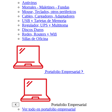
Antivirus
Morrales - Maletines - Fundas
Mouse, Teclados, otros perifericos
Cables, Cargadores, Adaptadores
USB y Tarjetas de Memoria
Regulador, UPS y Multitoma
Discos Duros
Redes, Routers y Wifi
Sillas de Oficina
Portafolio Empresarial
Portafolio Empresarial
Ver todo en portafolio empresarial