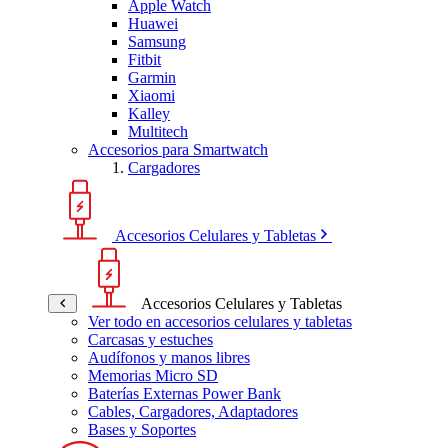
Apple Watch
Huawei
Samsung
Fitbit
Garmin
Xiaomi
Kalley
Multitech
Accesorios para Smartwatch
Cargadores
Accesorios Celulares y Tabletas
Accesorios Celulares y Tabletas
Ver todo en accesorios celulares y tabletas
Carcasas y estuches
Audífonos y manos libres
Memorias Micro SD
Baterías Externas Power Bank
Cables, Cargadores, Adaptadores
Bases y Soportes