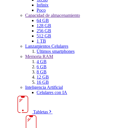
Infinix
Poco
Capacidad de almacenamiento
64 GB
128 GB
256 GB
512 GB
1 TB
Lanzamientos Celulares
Últimos smartphones
Memoria RAM
4 GB
6 GB
8 GB
12 GB
16 GB
Inteligencia Artificial
Celulares con IA
Tabletas