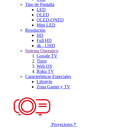
Tipo de Pantalla
LED
OLED
QLED-QNED
Mini LED
Resolución
HD
Full HD
4k - UHD
Sistema Operativo
Google TV
Tizen
Web OS
Roku TV
Características Especiales
Lifestyle
Zona Gamer y TV
Proyectores