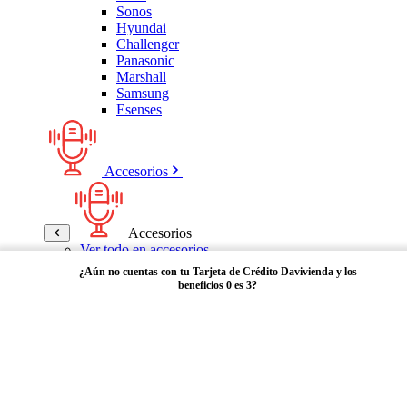
Sonos
Hyundai
Challenger
Panasonic
Marshall
Samsung
Esenses
Accesorios
Accesorios
Ver todo en accesorios
Micrófonos
¿Aún no cuentas con tu Tarjeta de Crédito Davivienda y los
Bases
beneficios 0 es 3?
Cables y Adaptadores
Receptores Bluetooth
Audífonos y manos libres
Adquiérela aquí
Bose