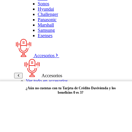
Sonos
Hyundai
Challenger
Panasonic
Marshall
Samsung
Esenses
Accesorios
Accesorios
Ver todo en accesorios
Micrófonos
¿Aún no cuentas con tu Tarjeta de Crédito Davivienda y los
Bases
beneficios 0 es 3?
Cables y Adaptadores
Receptores Bluetooth
Audífonos y manos libres
Adquiérela aquí
Bose