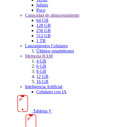
Infinix
Poco
Capacidad de almacenamiento
64 GB
128 GB
256 GB
512 GB
1 TB
Lanzamientos Celulares
Últimos smartphones
Memoria RAM
4 GB
6 GB
8 GB
12 GB
16 GB
Inteligencia Artificial
Celulares con IA
Tabletas