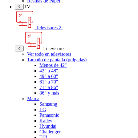
Resmas de Papel
TV
Televisores
Televisores
Ver todo en televisores
Tamaño de pantalla (pulgadas)
Menos de 42"
42" a 48"
49" a 60"
61" a 70"
71" a 86"
86" y más
Marca
Samsung
LG
Panasonic
Kalley
Hyundai
Challenger
TCL