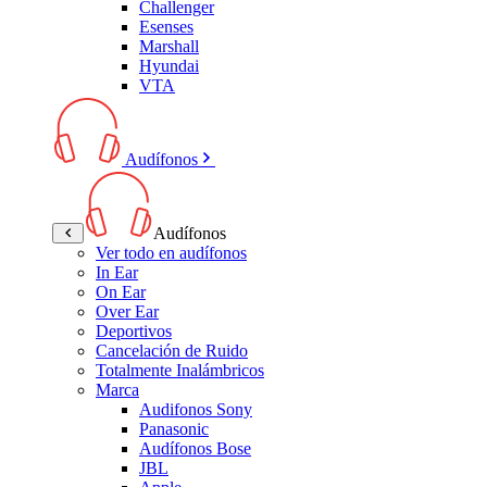
Challenger
Esenses
Marshall
Hyundai
VTA
Audífonos
Audífonos
Ver todo en audífonos
In Ear
On Ear
Over Ear
Deportivos
Cancelación de Ruido
Totalmente Inalámbricos
Marca
Audifonos Sony
Panasonic
Audífonos Bose
JBL