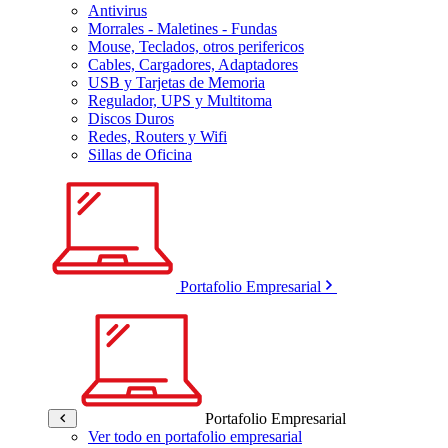
Antivirus
Morrales - Maletines - Fundas
Mouse, Teclados, otros perifericos
Cables, Cargadores, Adaptadores
USB y Tarjetas de Memoria
Regulador, UPS y Multitoma
Discos Duros
Redes, Routers y Wifi
Sillas de Oficina
Portafolio Empresarial
Portafolio Empresarial
Ver todo en portafolio empresarial