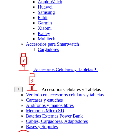
Apple Watch
Huawei
Samsung
Fitbit
Garmin
Xiaomi
Kalley
Multitech
Accesorios para Smartwatch
Cargadores
Accesorios Celulares y Tabletas
Accesorios Celulares y Tabletas
Ver todo en accesorios celulares y tabletas
Carcasas y estuches
Audífonos y manos libres
Memorias Micro SD
Baterías Externas Power Bank
Cables, Cargadores, Adaptadores
Bases y Soportes