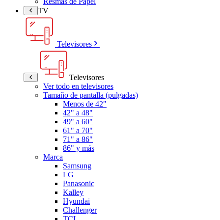
Resmas de Papel
TV
Televisores
Televisores
Ver todo en televisores
Tamaño de pantalla (pulgadas)
Menos de 42"
42" a 48"
49" a 60"
61" a 70"
71" a 86"
86" y más
Marca
Samsung
LG
Panasonic
Kalley
Hyundai
Challenger
TCL