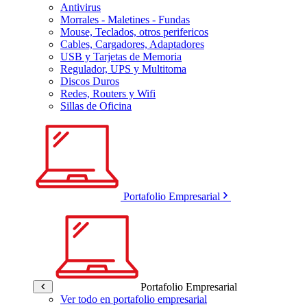
Antivirus
Morrales - Maletines - Fundas
Mouse, Teclados, otros perifericos
Cables, Cargadores, Adaptadores
USB y Tarjetas de Memoria
Regulador, UPS y Multitoma
Discos Duros
Redes, Routers y Wifi
Sillas de Oficina
Portafolio Empresarial
Portafolio Empresarial
Ver todo en portafolio empresarial