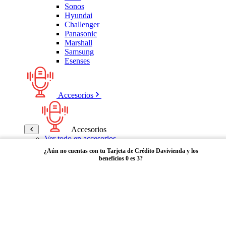
Sonos
Hyundai
Challenger
Panasonic
Marshall
Samsung
Esenses
Accesorios
Accesorios
Ver todo en accesorios
Micrófonos
¿Aún no cuentas con tu Tarjeta de Crédito Davivienda y los
Bases
beneficios 0 es 3?
Cables y Adaptadores
Receptores Bluetooth
Audífonos y manos libres
Adquiérela aquí
Bose