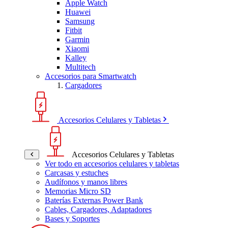
Apple Watch
Huawei
Samsung
Fitbit
Garmin
Xiaomi
Kalley
Multitech
Accesorios para Smartwatch
Cargadores
Accesorios Celulares y Tabletas
Accesorios Celulares y Tabletas
Ver todo en accesorios celulares y tabletas
Carcasas y estuches
Audífonos y manos libres
Memorias Micro SD
Baterías Externas Power Bank
Cables, Cargadores, Adaptadores
Bases y Soportes