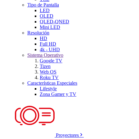
Tipo de Pantalla
LED
OLED
QLED-QNED
Mini LED
Resolución
HD
Full HD
4k - UHD
Sistema Operativo
Google TV
Tizen
Web OS
Roku TV
Características Especiales
Lifestyle
Zona Gamer y TV
Proyectores