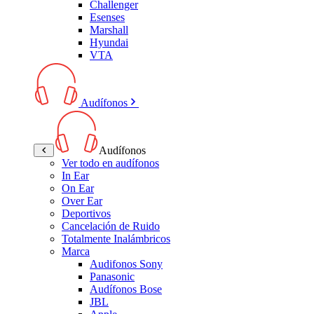
Challenger
Esenses
Marshall
Hyundai
VTA
Audífonos
Audífonos
Ver todo en audífonos
In Ear
On Ear
Over Ear
Deportivos
Cancelación de Ruido
Totalmente Inalámbricos
Marca
Audifonos Sony
Panasonic
Audífonos Bose
JBL