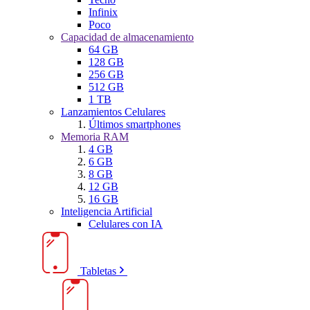
Infinix
Poco
Capacidad de almacenamiento
64 GB
128 GB
256 GB
512 GB
1 TB
Lanzamientos Celulares
Últimos smartphones
Memoria RAM
4 GB
6 GB
8 GB
12 GB
16 GB
Inteligencia Artificial
Celulares con IA
Tabletas