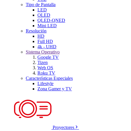
Tipo de Pantalla
LED
OLED
QLED-QNED
Mini LED
Resolución
HD
Full HD
4k - UHD
Sistema Operativo
Google TV
Tizen
Web OS
Roku TV
Características Especiales
Lifestyle
Zona Gamer y TV
Proyectores