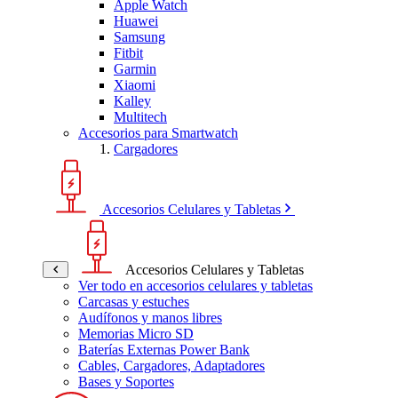
Apple Watch
Huawei
Samsung
Fitbit
Garmin
Xiaomi
Kalley
Multitech
Accesorios para Smartwatch
Cargadores
Accesorios Celulares y Tabletas
Accesorios Celulares y Tabletas
Ver todo en accesorios celulares y tabletas
Carcasas y estuches
Audífonos y manos libres
Memorias Micro SD
Baterías Externas Power Bank
Cables, Cargadores, Adaptadores
Bases y Soportes