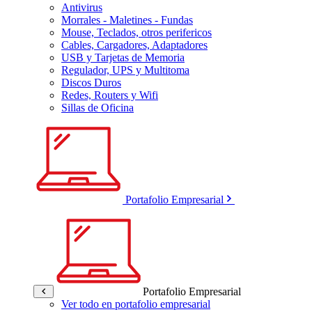
Antivirus
Morrales - Maletines - Fundas
Mouse, Teclados, otros perifericos
Cables, Cargadores, Adaptadores
USB y Tarjetas de Memoria
Regulador, UPS y Multitoma
Discos Duros
Redes, Routers y Wifi
Sillas de Oficina
Portafolio Empresarial
Portafolio Empresarial
Ver todo en portafolio empresarial