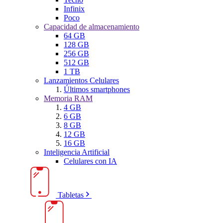
Infinix
Poco
Capacidad de almacenamiento
64 GB
128 GB
256 GB
512 GB
1 TB
Lanzamientos Celulares
Últimos smartphones
Memoria RAM
4 GB
6 GB
8 GB
12 GB
16 GB
Inteligencia Artificial
Celulares con IA
Tabletas