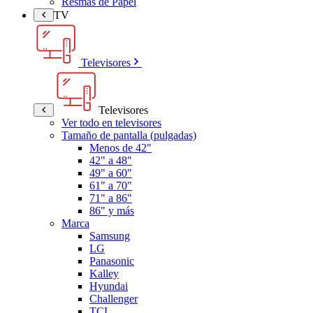
Resmas de Papel
TV
Televisores
Televisores
Ver todo en televisores
Tamaño de pantalla (pulgadas)
Menos de 42"
42" a 48"
49" a 60"
61" a 70"
71" a 86"
86" y más
Marca
Samsung
LG
Panasonic
Kalley
Hyundai
Challenger
TCL