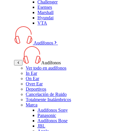
Challenger
Esenses
Marshall
Hyundai
VTA
Audífonos
Audífonos
Ver todo en audífonos
In Ear
On Ear
Over Ear
Deportivos
Cancelación de Ruido
Totalmente Inalámbricos
Marca
Audifonos Sony
Panasonic
Audífonos Bose
JBL