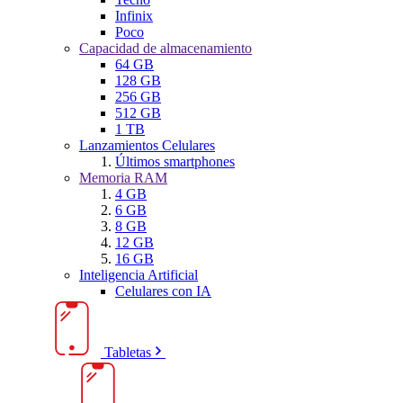
Infinix
Poco
Capacidad de almacenamiento
64 GB
128 GB
256 GB
512 GB
1 TB
Lanzamientos Celulares
Últimos smartphones
Memoria RAM
4 GB
6 GB
8 GB
12 GB
16 GB
Inteligencia Artificial
Celulares con IA
Tabletas