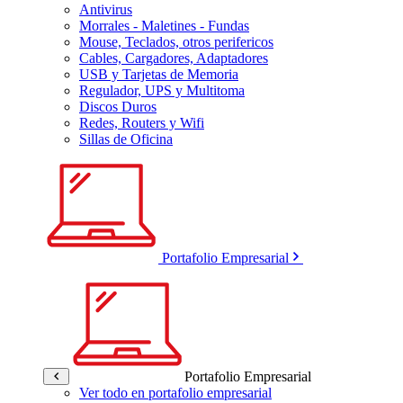
Antivirus
Morrales - Maletines - Fundas
Mouse, Teclados, otros perifericos
Cables, Cargadores, Adaptadores
USB y Tarjetas de Memoria
Regulador, UPS y Multitoma
Discos Duros
Redes, Routers y Wifi
Sillas de Oficina
Portafolio Empresarial
Portafolio Empresarial
Ver todo en portafolio empresarial