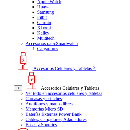
Apple Watch
Huawei
Samsung
Fitbit
Garmin
Xiaomi
Kalley
Multitech
Accesorios para Smartwatch
Cargadores
Accesorios Celulares y Tabletas
Accesorios Celulares y Tabletas
Ver todo en accesorios celulares y tabletas
Carcasas y estuches
Audífonos y manos libres
Memorias Micro SD
Baterías Externas Power Bank
Cables, Cargadores, Adaptadores
Bases y Soportes