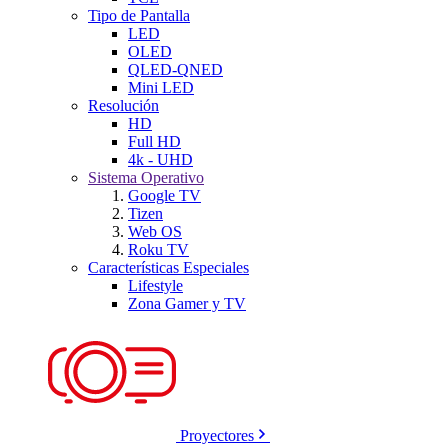
Tipo de Pantalla
LED
OLED
QLED-QNED
Mini LED
Resolución
HD
Full HD
4k - UHD
Sistema Operativo
Google TV
Tizen
Web OS
Roku TV
Características Especiales
Lifestyle
Zona Gamer y TV
Proyectores