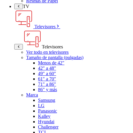
Resmas de Papel
TV
Televisores
Televisores
Ver todo en televisores
Tamaño de pantalla (pulgadas)
Menos de 42"
42" a 48"
49" a 60"
61" a 70"
71" a 86"
86" y más
Marca
Samsung
LG
Panasonic
Kalley
Hyundai
Challenger
TCL