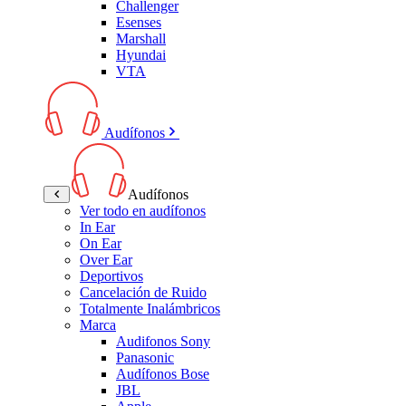
Challenger
Esenses
Marshall
Hyundai
VTA
Audífonos
Audífonos
Ver todo en audífonos
In Ear
On Ear
Over Ear
Deportivos
Cancelación de Ruido
Totalmente Inalámbricos
Marca
Audifonos Sony
Panasonic
Audífonos Bose
JBL