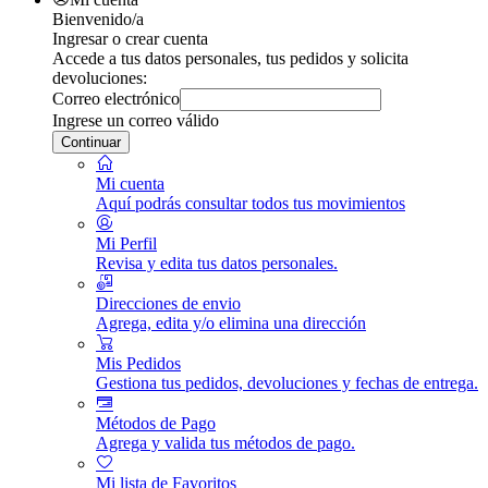
Bienvenido/a
Ingresar o crear cuenta
Accede a tus datos personales, tus pedidos y solicita
devoluciones:
Correo electrónico
Ingrese un correo válido
Continuar
Mi cuenta
Aquí podrás consultar todos tus movimientos
Mi Perfil
Revisa y edita tus datos personales.
Direcciones de envio
Agrega, edita y/o elimina una dirección
Mis Pedidos
Gestiona tus pedidos, devoluciones y fechas de entrega.
Métodos de Pago
Agrega y valida tus métodos de pago.
Mi lista de Favoritos