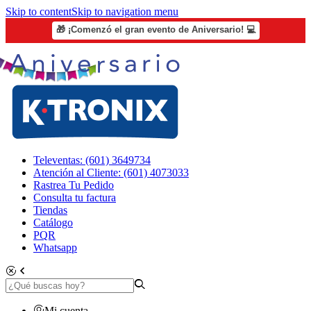
Skip to content
Skip to navigation menu
🎁 ¡Comenzó el gran evento de Aniversario! 💻
Televentas: (601) 3649734
Atención al Cliente: (601) 4073033
Rastrea Tu Pedido
Consulta tu factura
Tiendas
Catálogo
PQR
Whatsapp
Mi cuenta