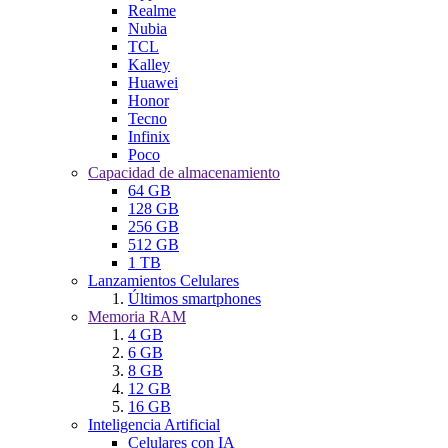
Realme
Nubia
TCL
Kalley
Huawei
Honor
Tecno
Infinix
Poco
Capacidad de almacenamiento
64 GB
128 GB
256 GB
512 GB
1 TB
Lanzamientos Celulares
Últimos smartphones
Memoria RAM
4 GB
6 GB
8 GB
12 GB
16 GB
Inteligencia Artificial
Celulares con IA