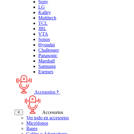
Sony
LG
Kalley
Multitech
TCL
JBL
VTA
Sonos
Hyundai
Challenger
Panasonic
Marshall
Samsung
Esenses
Accesorios
Accesorios
Ver todo en accesorios
Micrófonos
Bases
Cables y Adaptadores