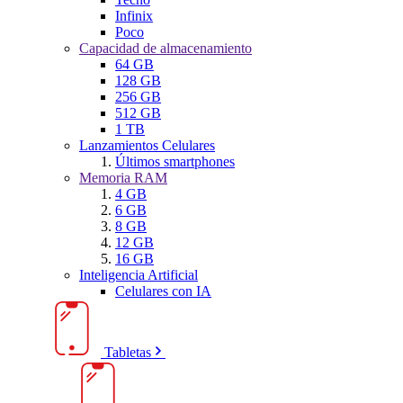
Infinix
Poco
Capacidad de almacenamiento
64 GB
128 GB
256 GB
512 GB
1 TB
Lanzamientos Celulares
Últimos smartphones
Memoria RAM
4 GB
6 GB
8 GB
12 GB
16 GB
Inteligencia Artificial
Celulares con IA
Tabletas