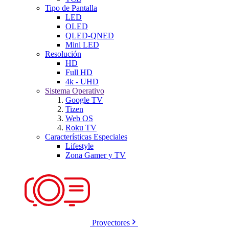
Tipo de Pantalla
LED
OLED
QLED-QNED
Mini LED
Resolución
HD
Full HD
4k - UHD
Sistema Operativo
Google TV
Tizen
Web OS
Roku TV
Características Especiales
Lifestyle
Zona Gamer y TV
Proyectores