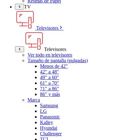
Resmas de Papel
TV
Televisores
Televisores
Ver todo en televisores
Tamaño de pantalla (pulgadas)
Menos de 42"
42" a 48"
49" a 60"
61" a 70"
71" a 86"
86" y más
Marca
Samsung
LG
Panasonic
Kalley
Hyundai
Challenger
TCL