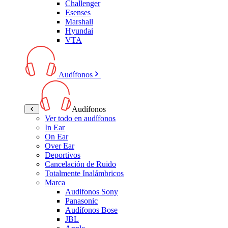
Challenger
Esenses
Marshall
Hyundai
VTA
Audífonos
Audífonos
Ver todo en audífonos
In Ear
On Ear
Over Ear
Deportivos
Cancelación de Ruido
Totalmente Inalámbricos
Marca
Audifonos Sony
Panasonic
Audífonos Bose
JBL