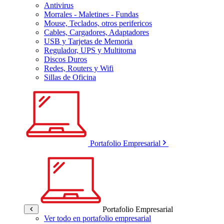
Antivirus
Morrales - Maletines - Fundas
Mouse, Teclados, otros perifericos
Cables, Cargadores, Adaptadores
USB y Tarjetas de Memoria
Regulador, UPS y Multitoma
Discos Duros
Redes, Routers y Wifi
Sillas de Oficina
Portafolio Empresarial
Portafolio Empresarial
Ver todo en portafolio empresarial