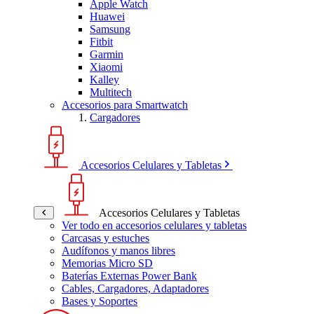
Apple Watch
Huawei
Samsung
Fitbit
Garmin
Xiaomi
Kalley
Multitech
Accesorios para Smartwatch
Cargadores
Accesorios Celulares y Tabletas
Accesorios Celulares y Tabletas
Ver todo en accesorios celulares y tabletas
Carcasas y estuches
Audífonos y manos libres
Memorias Micro SD
Baterías Externas Power Bank
Cables, Cargadores, Adaptadores
Bases y Soportes