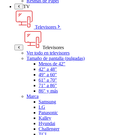
Resmas de Papel
TV
Televisores
Televisores
Ver todo en televisores
Tamaño de pantalla (pulgadas)
Menos de 42"
42" a 48"
49" a 60"
61" a 70"
71" a 86"
86" y más
Marca
Samsung
LG
Panasonic
Kalley
Hyundai
Challenger
TCL