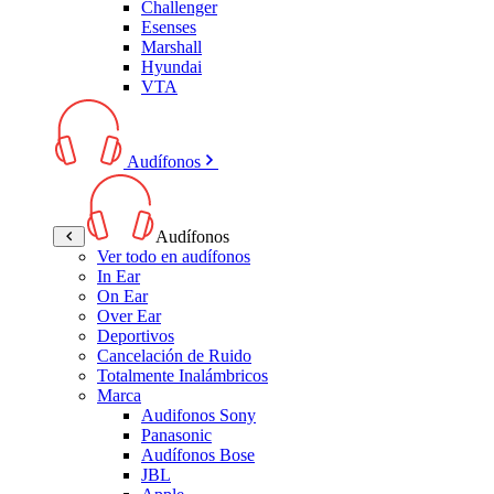
Challenger
Esenses
Marshall
Hyundai
VTA
Audífonos
Audífonos
Ver todo en audífonos
In Ear
On Ear
Over Ear
Deportivos
Cancelación de Ruido
Totalmente Inalámbricos
Marca
Audifonos Sony
Panasonic
Audífonos Bose
JBL