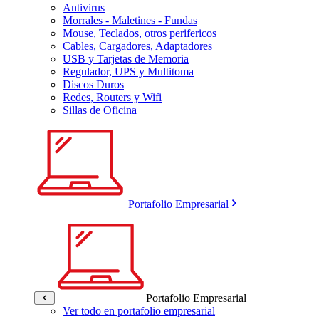
Antivirus
Morrales - Maletines - Fundas
Mouse, Teclados, otros perifericos
Cables, Cargadores, Adaptadores
USB y Tarjetas de Memoria
Regulador, UPS y Multitoma
Discos Duros
Redes, Routers y Wifi
Sillas de Oficina
Portafolio Empresarial
Portafolio Empresarial
Ver todo en portafolio empresarial