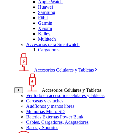
Apple Watch
Huawei
Samsung
Fitbit
Garmin
Xiaomi
Kalley
Multitech
Accesorios para Smartwatch
Cargadores
Accesorios Celulares y Tabletas
Accesorios Celulares y Tabletas
Ver todo en accesorios celulares y tabletas
Carcasas y estuches
Audífonos y manos libres
Memorias Micro SD
Baterías Externas Power Bank
Cables, Cargadores, Adaptadores
Bases y Soportes