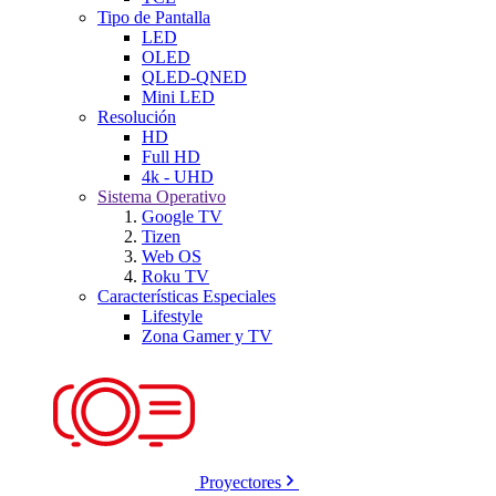
Tipo de Pantalla
LED
OLED
QLED-QNED
Mini LED
Resolución
HD
Full HD
4k - UHD
Sistema Operativo
Google TV
Tizen
Web OS
Roku TV
Características Especiales
Lifestyle
Zona Gamer y TV
Proyectores