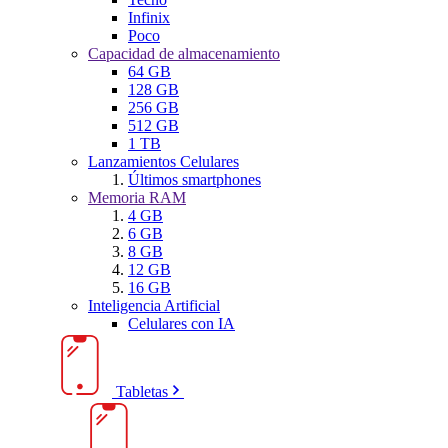
Infinix
Poco
Capacidad de almacenamiento
64 GB
128 GB
256 GB
512 GB
1 TB
Lanzamientos Celulares
Últimos smartphones
Memoria RAM
4 GB
6 GB
8 GB
12 GB
16 GB
Inteligencia Artificial
Celulares con IA
Tabletas