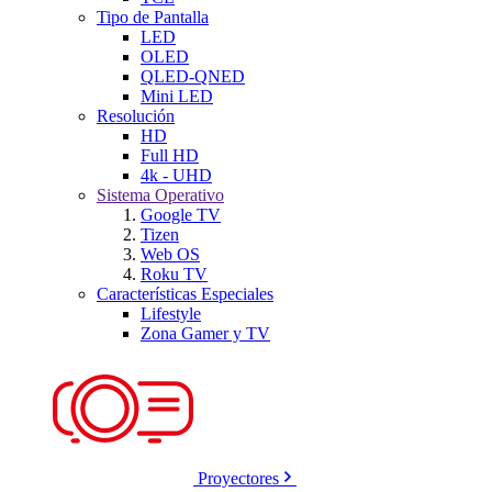
Tipo de Pantalla
LED
OLED
QLED-QNED
Mini LED
Resolución
HD
Full HD
4k - UHD
Sistema Operativo
Google TV
Tizen
Web OS
Roku TV
Características Especiales
Lifestyle
Zona Gamer y TV
Proyectores