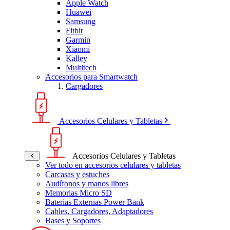
Apple Watch
Huawei
Samsung
Fitbit
Garmin
Xiaomi
Kalley
Multitech
Accesorios para Smartwatch
Cargadores
Accesorios Celulares y Tabletas
Accesorios Celulares y Tabletas
Ver todo en accesorios celulares y tabletas
Carcasas y estuches
Audífonos y manos libres
Memorias Micro SD
Baterías Externas Power Bank
Cables, Cargadores, Adaptadores
Bases y Soportes