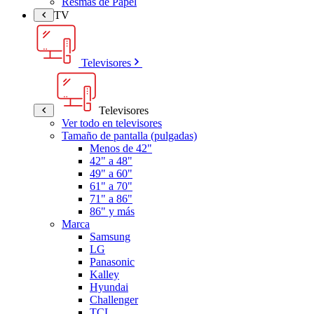
Resmas de Papel
TV
Televisores
Televisores
Ver todo en televisores
Tamaño de pantalla (pulgadas)
Menos de 42"
42" a 48"
49" a 60"
61" a 70"
71" a 86"
86" y más
Marca
Samsung
LG
Panasonic
Kalley
Hyundai
Challenger
TCL