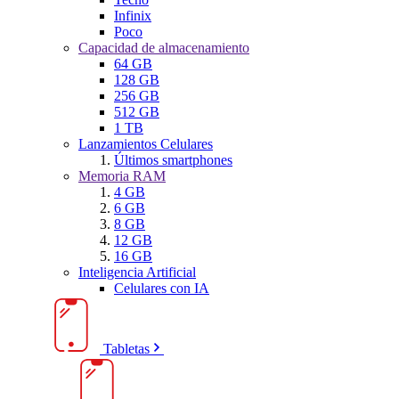
Infinix
Poco
Capacidad de almacenamiento
64 GB
128 GB
256 GB
512 GB
1 TB
Lanzamientos Celulares
Últimos smartphones
Memoria RAM
4 GB
6 GB
8 GB
12 GB
16 GB
Inteligencia Artificial
Celulares con IA
Tabletas