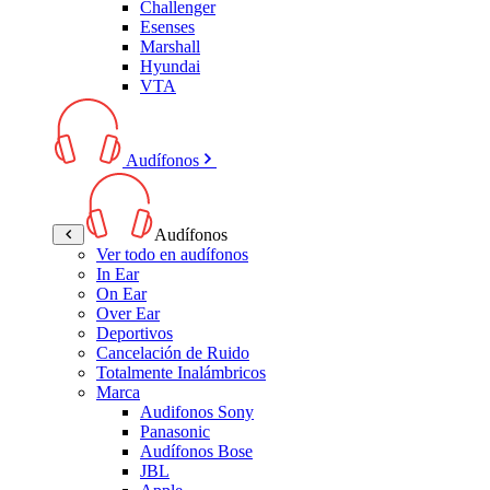
Challenger
Esenses
Marshall
Hyundai
VTA
Audífonos
Audífonos
Ver todo en audífonos
In Ear
On Ear
Over Ear
Deportivos
Cancelación de Ruido
Totalmente Inalámbricos
Marca
Audifonos Sony
Panasonic
Audífonos Bose
JBL