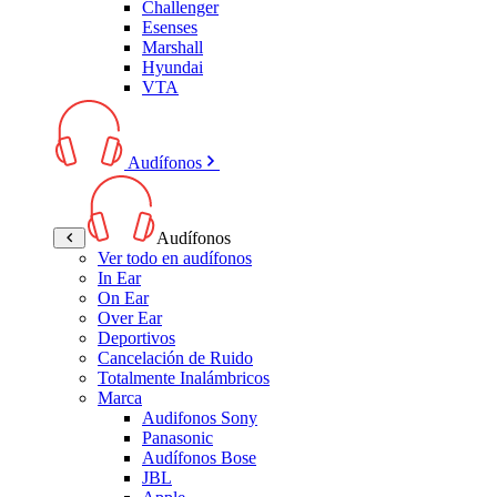
Challenger
Esenses
Marshall
Hyundai
VTA
Audífonos
Audífonos
Ver todo en audífonos
In Ear
On Ear
Over Ear
Deportivos
Cancelación de Ruido
Totalmente Inalámbricos
Marca
Audifonos Sony
Panasonic
Audífonos Bose
JBL