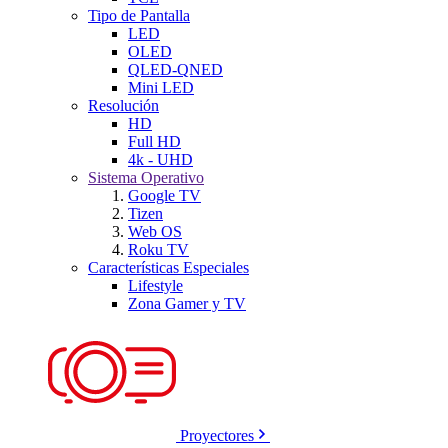
Tipo de Pantalla
LED
OLED
QLED-QNED
Mini LED
Resolución
HD
Full HD
4k - UHD
Sistema Operativo
Google TV
Tizen
Web OS
Roku TV
Características Especiales
Lifestyle
Zona Gamer y TV
Proyectores