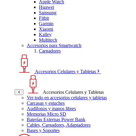
Apple Watch
Huawei
Samsung
Fitbit
Garmin
Xiaomi
Kalley
Multitech
Accesorios para Smartwatch
Cargadores
Accesorios Celulares y Tabletas
Accesorios Celulares y Tabletas
Ver todo en accesorios celulares y tabletas
Carcasas y estuches
Audífonos y manos libres
Memorias Micro SD
Baterías Externas Power Bank
Cables, Cargadores, Adaptadores
Bases y Soportes