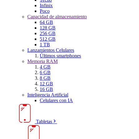
Infinix
Poco
Capacidad de almacenamiento
64 GB
128 GB
256 GB
512 GB
1 TB
Lanzamientos Celulares
Últimos smartphones
Memoria RAM
4 GB
6 GB
8 GB
12 GB
16 GB
Inteligencia Artificial
Celulares con IA
Tabletas