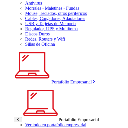
Antivirus
Morrales - Maletines - Fundas
Mouse, Teclados, otros perifericos
Cables, Cargadores, Adaptadores
USB y Tarjetas de Memoria
Regulador, UPS y Multitoma
Discos Duros
Redes, Routers y Wifi
Sillas de Oficina
Portafolio Empresarial
Portafolio Empresarial
Ver todo en portafolio empresarial