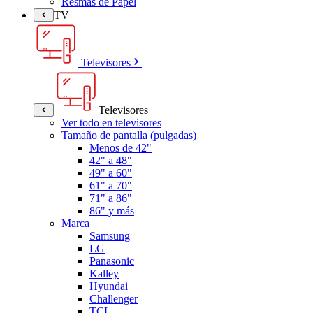
Resmas de Papel
TV
Televisores
Televisores
Ver todo en televisores
Tamaño de pantalla (pulgadas)
Menos de 42"
42" a 48"
49" a 60"
61" a 70"
71" a 86"
86" y más
Marca
Samsung
LG
Panasonic
Kalley
Hyundai
Challenger
TCL