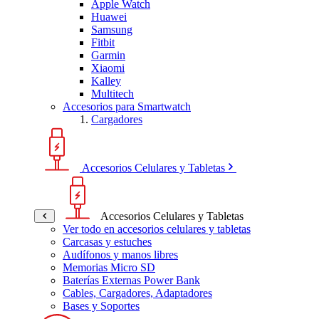
Apple Watch
Huawei
Samsung
Fitbit
Garmin
Xiaomi
Kalley
Multitech
Accesorios para Smartwatch
Cargadores
Accesorios Celulares y Tabletas
Accesorios Celulares y Tabletas
Ver todo en accesorios celulares y tabletas
Carcasas y estuches
Audífonos y manos libres
Memorias Micro SD
Baterías Externas Power Bank
Cables, Cargadores, Adaptadores
Bases y Soportes