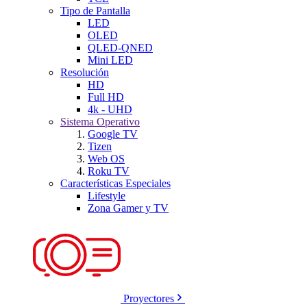
Tipo de Pantalla
LED
OLED
QLED-QNED
Mini LED
Resolución
HD
Full HD
4k - UHD
Sistema Operativo
Google TV
Tizen
Web OS
Roku TV
Características Especiales
Lifestyle
Zona Gamer y TV
Proyectores