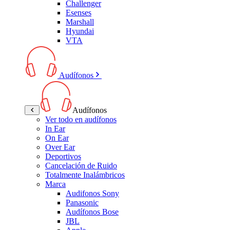
Challenger
Esenses
Marshall
Hyundai
VTA
Audífonos
Audífonos
Ver todo en audífonos
In Ear
On Ear
Over Ear
Deportivos
Cancelación de Ruido
Totalmente Inalámbricos
Marca
Audifonos Sony
Panasonic
Audífonos Bose
JBL