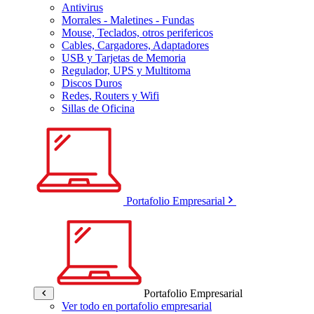
Antivirus
Morrales - Maletines - Fundas
Mouse, Teclados, otros perifericos
Cables, Cargadores, Adaptadores
USB y Tarjetas de Memoria
Regulador, UPS y Multitoma
Discos Duros
Redes, Routers y Wifi
Sillas de Oficina
Portafolio Empresarial
Portafolio Empresarial
Ver todo en portafolio empresarial