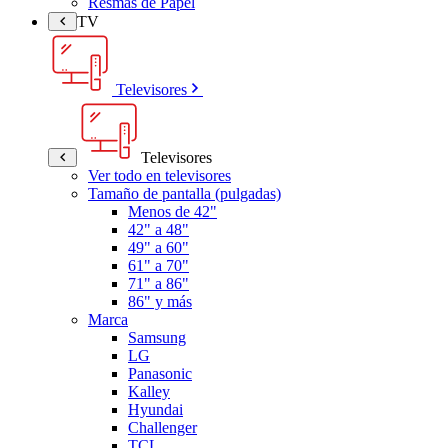
Resmas de Papel
TV
Televisores
Televisores
Ver todo en televisores
Tamaño de pantalla (pulgadas)
Menos de 42"
42" a 48"
49" a 60"
61" a 70"
71" a 86"
86" y más
Marca
Samsung
LG
Panasonic
Kalley
Hyundai
Challenger
TCL