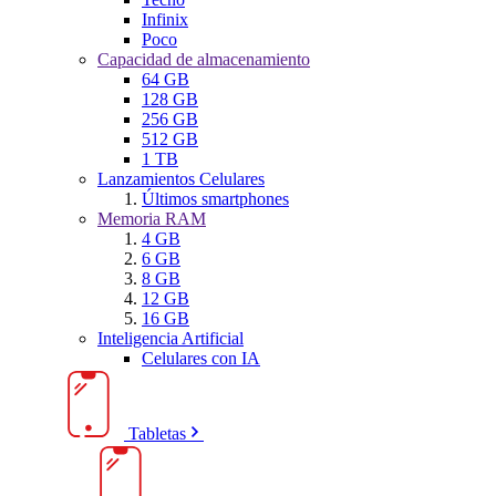
Infinix
Poco
Capacidad de almacenamiento
64 GB
128 GB
256 GB
512 GB
1 TB
Lanzamientos Celulares
Últimos smartphones
Memoria RAM
4 GB
6 GB
8 GB
12 GB
16 GB
Inteligencia Artificial
Celulares con IA
Tabletas