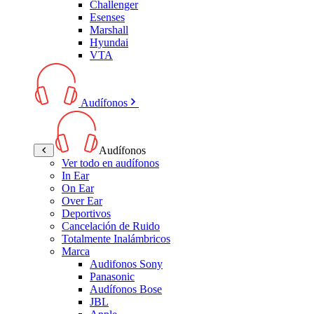
Challenger
Esenses
Marshall
Hyundai
VTA
Audífonos
Audífonos
Ver todo en audífonos
In Ear
On Ear
Over Ear
Deportivos
Cancelación de Ruido
Totalmente Inalámbricos
Marca
Audifonos Sony
Panasonic
Audífonos Bose
JBL