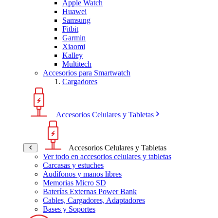
Apple Watch
Huawei
Samsung
Fitbit
Garmin
Xiaomi
Kalley
Multitech
Accesorios para Smartwatch
Cargadores
Accesorios Celulares y Tabletas
Accesorios Celulares y Tabletas
Ver todo en accesorios celulares y tabletas
Carcasas y estuches
Audífonos y manos libres
Memorias Micro SD
Baterías Externas Power Bank
Cables, Cargadores, Adaptadores
Bases y Soportes