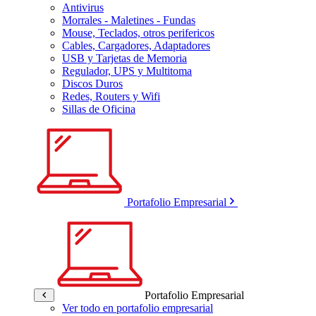
Antivirus
Morrales - Maletines - Fundas
Mouse, Teclados, otros perifericos
Cables, Cargadores, Adaptadores
USB y Tarjetas de Memoria
Regulador, UPS y Multitoma
Discos Duros
Redes, Routers y Wifi
Sillas de Oficina
Portafolio Empresarial
Portafolio Empresarial
Ver todo en portafolio empresarial