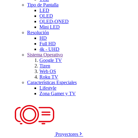
Tipo de Pantalla
LED
OLED
QLED-QNED
Mini LED
Resolución
HD
Full HD
4k - UHD
Sistema Operativo
Google TV
Tizen
Web OS
Roku TV
Características Especiales
Lifestyle
Zona Gamer y TV
Proyectores