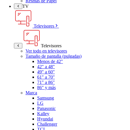
Resmas de Papel
TV
Televisores
Televisores
Ver todo en televisores
Tamaño de pantalla (pulgadas)
Menos de 42"
42" a 48"
49" a 60"
61" a 70"
71" a 86"
86" y más
Marca
Samsung
LG
Panasonic
Kalley
Hyundai
Challenger
TCL