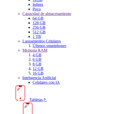
Infinix
Poco
Capacidad de almacenamiento
64 GB
128 GB
256 GB
512 GB
1 TB
Lanzamientos Celulares
Últimos smartphones
Memoria RAM
4 GB
6 GB
8 GB
12 GB
16 GB
Inteligencia Artificial
Celulares con IA
Tabletas