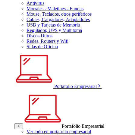
Antivirus
Morrales - Maletines - Fundas
Mouse, Teclados, otros perifericos
Cables, Cargadores, Adaptadores
USB y Tarjetas de Memoria
Regulador, UPS y Multitoma
Discos Duros
Redes, Routers y Wifi
Sillas de Oficina
Portafolio Empresarial
Portafolio Empresarial
Ver todo en portafolio empresarial