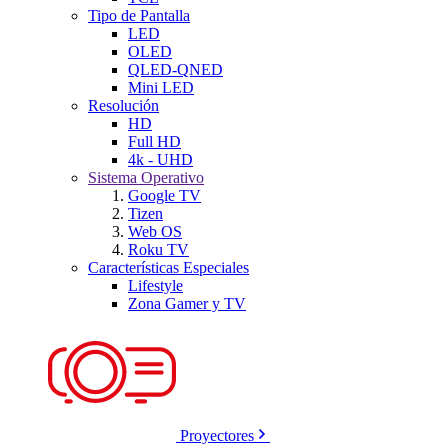
Tipo de Pantalla
LED
OLED
QLED-QNED
Mini LED
Resolución
HD
Full HD
4k - UHD
Sistema Operativo
Google TV
Tizen
Web OS
Roku TV
Características Especiales
Lifestyle
Zona Gamer y TV
Proyectores