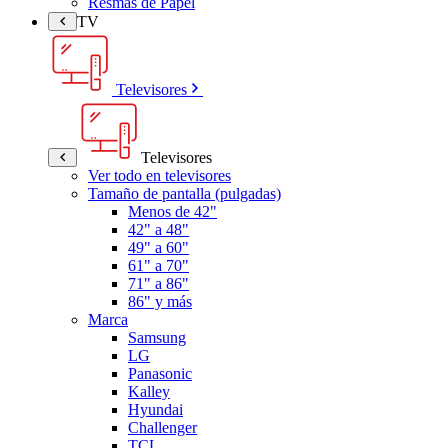
Resmas de Papel
TV
Televisores
Televisores
Ver todo en televisores
Tamaño de pantalla (pulgadas)
Menos de 42"
42" a 48"
49" a 60"
61" a 70"
71" a 86"
86" y más
Marca
Samsung
LG
Panasonic
Kalley
Hyundai
Challenger
TCL