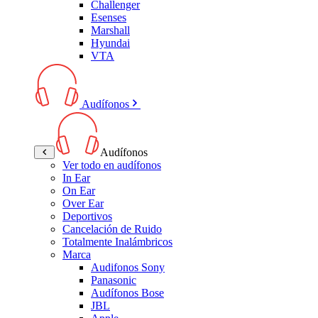
Challenger
Esenses
Marshall
Hyundai
VTA
Audífonos
Audífonos
Ver todo en audífonos
In Ear
On Ear
Over Ear
Deportivos
Cancelación de Ruido
Totalmente Inalámbricos
Marca
Audifonos Sony
Panasonic
Audífonos Bose
JBL