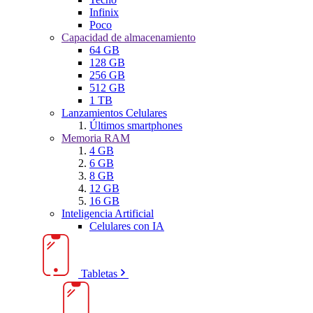
Infinix
Poco
Capacidad de almacenamiento
64 GB
128 GB
256 GB
512 GB
1 TB
Lanzamientos Celulares
Últimos smartphones
Memoria RAM
4 GB
6 GB
8 GB
12 GB
16 GB
Inteligencia Artificial
Celulares con IA
Tabletas