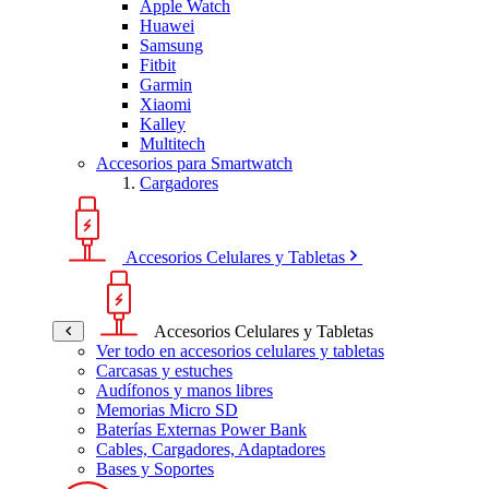
Apple Watch
Huawei
Samsung
Fitbit
Garmin
Xiaomi
Kalley
Multitech
Accesorios para Smartwatch
Cargadores
Accesorios Celulares y Tabletas
Accesorios Celulares y Tabletas
Ver todo en accesorios celulares y tabletas
Carcasas y estuches
Audífonos y manos libres
Memorias Micro SD
Baterías Externas Power Bank
Cables, Cargadores, Adaptadores
Bases y Soportes