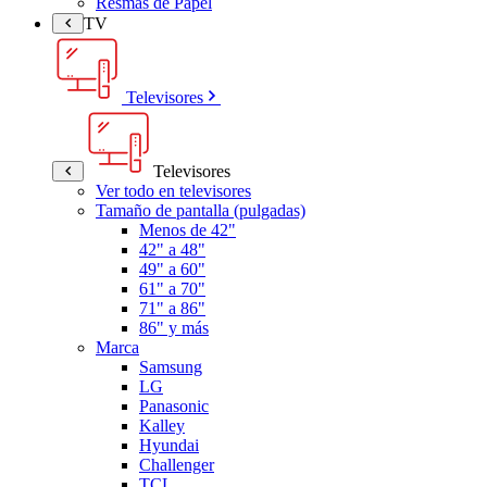
Resmas de Papel
TV
Televisores
Televisores
Ver todo en televisores
Tamaño de pantalla (pulgadas)
Menos de 42"
42" a 48"
49" a 60"
61" a 70"
71" a 86"
86" y más
Marca
Samsung
LG
Panasonic
Kalley
Hyundai
Challenger
TCL