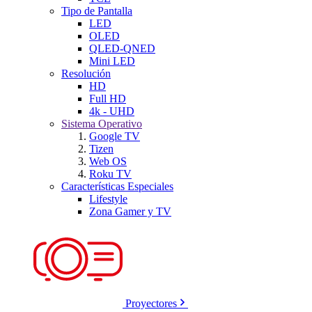
Tipo de Pantalla
LED
OLED
QLED-QNED
Mini LED
Resolución
HD
Full HD
4k - UHD
Sistema Operativo
Google TV
Tizen
Web OS
Roku TV
Características Especiales
Lifestyle
Zona Gamer y TV
Proyectores