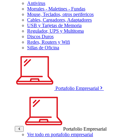
Antivirus
Morrales - Maletines - Fundas
Mouse, Teclados, otros perifericos
Cables, Cargadores, Adaptadores
USB y Tarjetas de Memoria
Regulador, UPS y Multitoma
Discos Duros
Redes, Routers y Wifi
Sillas de Oficina
Portafolio Empresarial
Portafolio Empresarial
Ver todo en portafolio empresarial