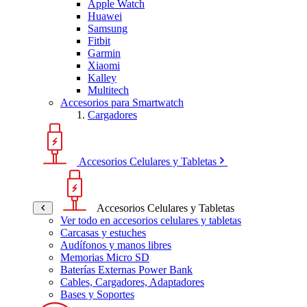
Apple Watch
Huawei
Samsung
Fitbit
Garmin
Xiaomi
Kalley
Multitech
Accesorios para Smartwatch
Cargadores
Accesorios Celulares y Tabletas
Accesorios Celulares y Tabletas
Ver todo en accesorios celulares y tabletas
Carcasas y estuches
Audífonos y manos libres
Memorias Micro SD
Baterías Externas Power Bank
Cables, Cargadores, Adaptadores
Bases y Soportes