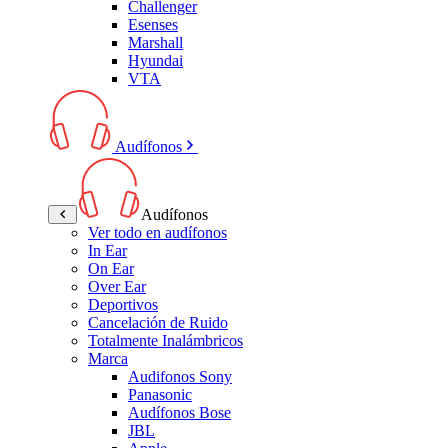
Challenger
Esenses
Marshall
Hyundai
VTA
Audífonos
Audífonos
Ver todo en audífonos
In Ear
On Ear
Over Ear
Deportivos
Cancelación de Ruido
Totalmente Inalámbricos
Marca
Audifonos Sony
Panasonic
Audífonos Bose
JBL