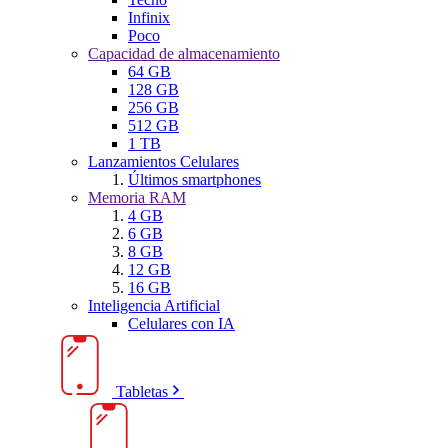
Infinix
Poco
Capacidad de almacenamiento
64 GB
128 GB
256 GB
512 GB
1 TB
Lanzamientos Celulares
Últimos smartphones
Memoria RAM
4 GB
6 GB
8 GB
12 GB
16 GB
Inteligencia Artificial
Celulares con IA
Tabletas