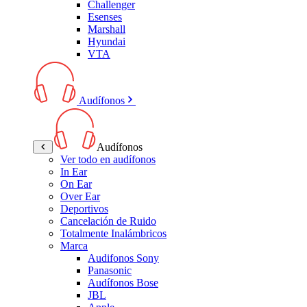
Challenger
Esenses
Marshall
Hyundai
VTA
Audífonos
Audífonos
Ver todo en audífonos
In Ear
On Ear
Over Ear
Deportivos
Cancelación de Ruido
Totalmente Inalámbricos
Marca
Audifonos Sony
Panasonic
Audífonos Bose
JBL