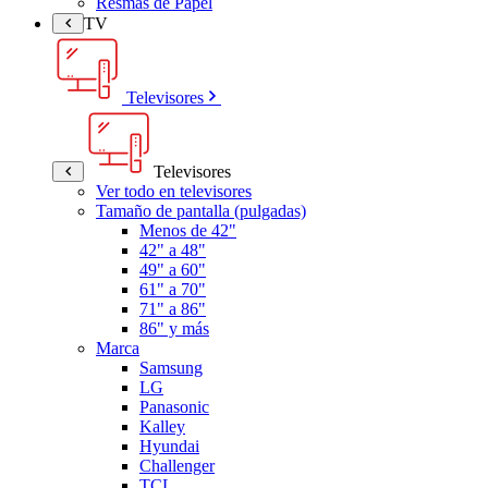
Resmas de Papel
TV
Televisores
Televisores
Ver todo en televisores
Tamaño de pantalla (pulgadas)
Menos de 42"
42" a 48"
49" a 60"
61" a 70"
71" a 86"
86" y más
Marca
Samsung
LG
Panasonic
Kalley
Hyundai
Challenger
TCL