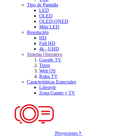
Tipo de Pantalla
LED
OLED
QLED-QNED
Mini LED
Resolución
HD
Full HD
4k - UHD
Sistema Operativo
Google TV
Tizen
Web OS
Roku TV
Características Especiales
Lifestyle
Zona Gamer y TV
Proyectores