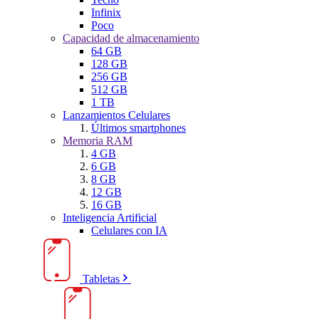
Infinix
Poco
Capacidad de almacenamiento
64 GB
128 GB
256 GB
512 GB
1 TB
Lanzamientos Celulares
Últimos smartphones
Memoria RAM
4 GB
6 GB
8 GB
12 GB
16 GB
Inteligencia Artificial
Celulares con IA
Tabletas