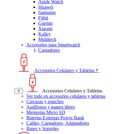
Apple Watch
Huawei
Samsung
Fitbit
Garmin
Xiaomi
Kalley
Multitech
Accesorios para Smartwatch
Cargadores
Accesorios Celulares y Tabletas
Accesorios Celulares y Tabletas
Ver todo en accesorios celulares y tabletas
Carcasas y estuches
Audífonos y manos libres
Memorias Micro SD
Baterías Externas Power Bank
Cables, Cargadores, Adaptadores
Bases y Soportes