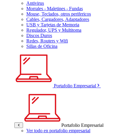
Antivirus
Morrales - Maletines - Fundas
Mouse, Teclados, otros perifericos
Cables, Cargadores, Adaptadores
USB y Tarjetas de Memoria
Regulador, UPS y Multitoma
Discos Duros
Redes, Routers y Wifi
Sillas de Oficina
Portafolio Empresarial
Portafolio Empresarial
Ver todo en portafolio empresarial