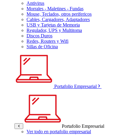
Antivirus
Morrales - Maletines - Fundas
Mouse, Teclados, otros perifericos
Cables, Cargadores, Adaptadores
USB y Tarjetas de Memoria
Regulador, UPS y Multitoma
Discos Duros
Redes, Routers y Wifi
Sillas de Oficina
Portafolio Empresarial
Portafolio Empresarial
Ver todo en portafolio empresarial