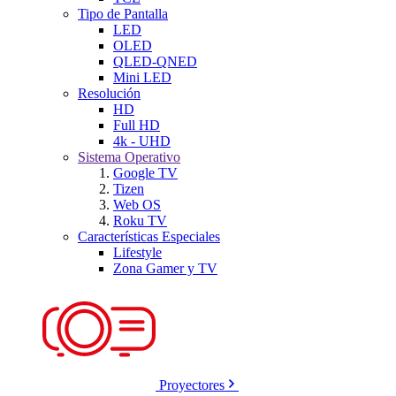
Tipo de Pantalla
LED
OLED
QLED-QNED
Mini LED
Resolución
HD
Full HD
4k - UHD
Sistema Operativo
Google TV
Tizen
Web OS
Roku TV
Características Especiales
Lifestyle
Zona Gamer y TV
Proyectores