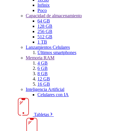
Infinix
Poco
Capacidad de almacenamiento
64 GB
128 GB
256 GB
512 GB
1 TB
Lanzamientos Celulares
Últimos smartphones
Memoria RAM
4 GB
6 GB
8 GB
12 GB
16 GB
Inteligencia Artificial
Celulares con IA
Tabletas