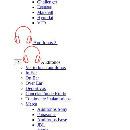
Challenger
Esenses
Marshall
Hyundai
VTA
Audífonos
Audífonos
Ver todo en audífonos
In Ear
On Ear
Over Ear
Deportivos
Cancelación de Ruido
Totalmente Inalámbricos
Marca
Audifonos Sony
Panasonic
Audífonos Bose
JBL