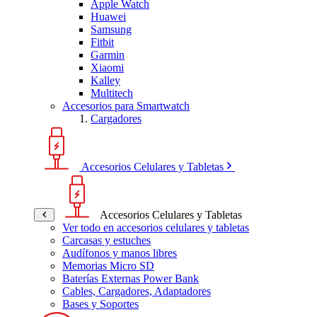
Apple Watch
Huawei
Samsung
Fitbit
Garmin
Xiaomi
Kalley
Multitech
Accesorios para Smartwatch
Cargadores
Accesorios Celulares y Tabletas
Accesorios Celulares y Tabletas
Ver todo en accesorios celulares y tabletas
Carcasas y estuches
Audífonos y manos libres
Memorias Micro SD
Baterías Externas Power Bank
Cables, Cargadores, Adaptadores
Bases y Soportes