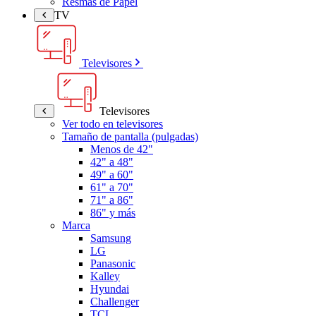
Resmas de Papel
TV
Televisores
Televisores
Ver todo en televisores
Tamaño de pantalla (pulgadas)
Menos de 42"
42" a 48"
49" a 60"
61" a 70"
71" a 86"
86" y más
Marca
Samsung
LG
Panasonic
Kalley
Hyundai
Challenger
TCL