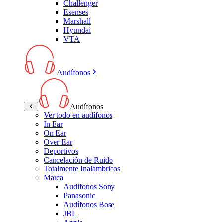
Challenger
Esenses
Marshall
Hyundai
VTA
Audífonos
Audífonos
Ver todo en audífonos
In Ear
On Ear
Over Ear
Deportivos
Cancelación de Ruido
Totalmente Inalámbricos
Marca
Audifonos Sony
Panasonic
Audífonos Bose
JBL