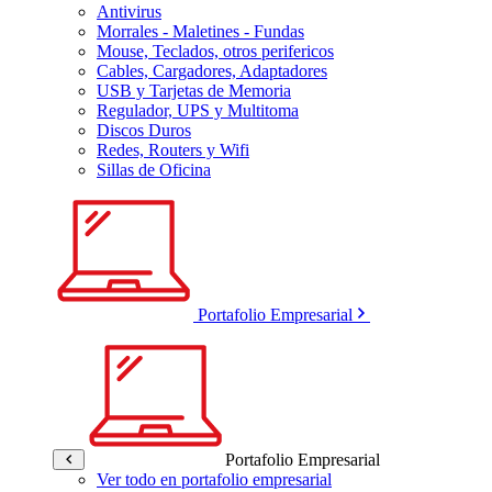
Antivirus
Morrales - Maletines - Fundas
Mouse, Teclados, otros perifericos
Cables, Cargadores, Adaptadores
USB y Tarjetas de Memoria
Regulador, UPS y Multitoma
Discos Duros
Redes, Routers y Wifi
Sillas de Oficina
Portafolio Empresarial
Portafolio Empresarial
Ver todo en portafolio empresarial