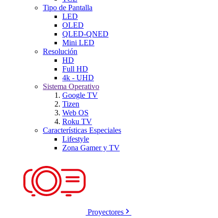
Tipo de Pantalla
LED
OLED
QLED-QNED
Mini LED
Resolución
HD
Full HD
4k - UHD
Sistema Operativo
Google TV
Tizen
Web OS
Roku TV
Características Especiales
Lifestyle
Zona Gamer y TV
Proyectores