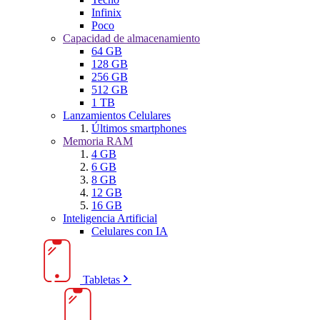
Infinix
Poco
Capacidad de almacenamiento
64 GB
128 GB
256 GB
512 GB
1 TB
Lanzamientos Celulares
Últimos smartphones
Memoria RAM
4 GB
6 GB
8 GB
12 GB
16 GB
Inteligencia Artificial
Celulares con IA
Tabletas