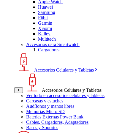
Apple Watch
Huawei
Samsung
Fitbit
Garmin
Xiaomi
Kalley
Multitech
Accesorios para Smartwatch
Cargadores
Accesorios Celulares y Tabletas
Accesorios Celulares y Tabletas
Ver todo en accesorios celulares y tabletas
Carcasas y estuches
Audífonos y manos libres
Memorias Micro SD
Baterías Externas Power Bank
Cables, Cargadores, Adaptadores
Bases y Soportes