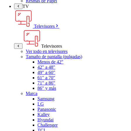
Resmas de Papel
TV
Televisores
Televisores
Ver todo en televisores
Tamaño de pantalla (pulgadas)
Menos de 42"
42" a 48"
49" a 60"
61" a 70"
71" a 86"
86" y más
Marca
Samsung
LG
Panasonic
Kalley
Hyundai
Challenger
TCL