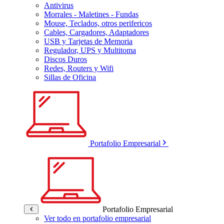
Antivirus
Morrales - Maletines - Fundas
Mouse, Teclados, otros perifericos
Cables, Cargadores, Adaptadores
USB y Tarjetas de Memoria
Regulador, UPS y Multitoma
Discos Duros
Redes, Routers y Wifi
Sillas de Oficina
Portafolio Empresarial
Portafolio Empresarial
Ver todo en portafolio empresarial