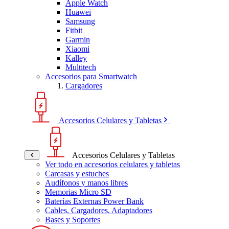
Apple Watch
Huawei
Samsung
Fitbit
Garmin
Xiaomi
Kalley
Multitech
Accesorios para Smartwatch
Cargadores
Accesorios Celulares y Tabletas
Accesorios Celulares y Tabletas
Ver todo en accesorios celulares y tabletas
Carcasas y estuches
Audífonos y manos libres
Memorias Micro SD
Baterías Externas Power Bank
Cables, Cargadores, Adaptadores
Bases y Soportes