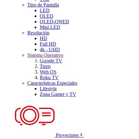
Tipo de Pantalla
LED
OLED
QLED-QNED
Mini LED
Resolución
HD
Full HD
4k - UHD
Sistema Operativo
Google TV
Tizen
Web OS
Roku TV
Características Especiales
Lifestyle
Zona Gamer y TV
Proyectores