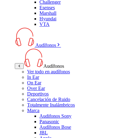
Challenger
Esenses
Marshall
Hyundai
VTA
Audífonos
Audífonos
Ver todo en audífonos
In Ear
On Ear
Over Ear
Deportivos
Cancelación de Ruido
Totalmente Inalámbricos
Marca
Audifonos Sony
Panasonic
Audífonos Bose
JBL