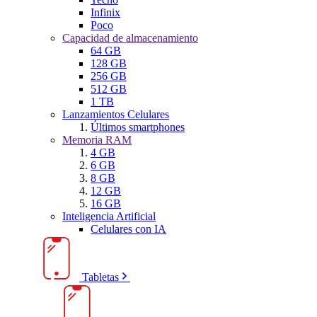
Infinix
Poco
Capacidad de almacenamiento
64 GB
128 GB
256 GB
512 GB
1 TB
Lanzamientos Celulares
Últimos smartphones
Memoria RAM
4 GB
6 GB
8 GB
12 GB
16 GB
Inteligencia Artificial
Celulares con IA
Tabletas