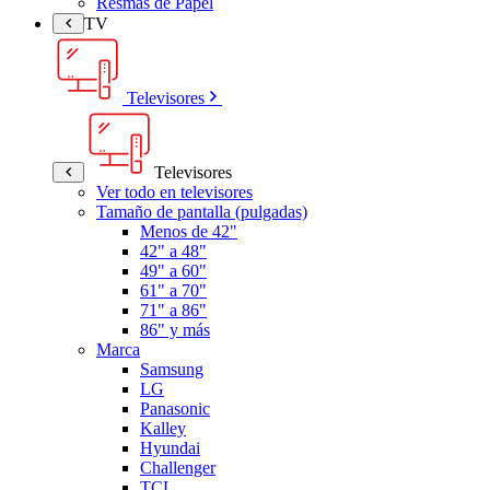
Resmas de Papel
TV
Televisores
Televisores
Ver todo en televisores
Tamaño de pantalla (pulgadas)
Menos de 42"
42" a 48"
49" a 60"
61" a 70"
71" a 86"
86" y más
Marca
Samsung
LG
Panasonic
Kalley
Hyundai
Challenger
TCL