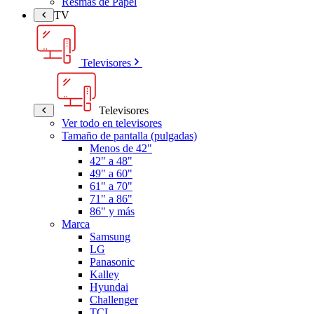
Resmas de Papel
TV
Televisores
Televisores
Ver todo en televisores
Tamaño de pantalla (pulgadas)
Menos de 42"
42" a 48"
49" a 60"
61" a 70"
71" a 86"
86" y más
Marca
Samsung
LG
Panasonic
Kalley
Hyundai
Challenger
TCL