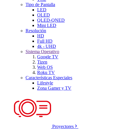
Tipo de Pantalla
LED
OLED
QLED-QNED
Mini LED
Resolución
HD
Full HD
4k - UHD
Sistema Operativo
Google TV
Tizen
Web OS
Roku TV
Características Especiales
Lifestyle
Zona Gamer y TV
Proyectores