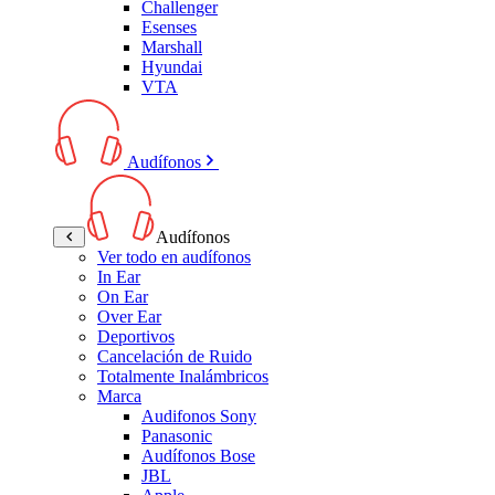
Challenger
Esenses
Marshall
Hyundai
VTA
Audífonos
Audífonos
Ver todo en audífonos
In Ear
On Ear
Over Ear
Deportivos
Cancelación de Ruido
Totalmente Inalámbricos
Marca
Audifonos Sony
Panasonic
Audífonos Bose
JBL