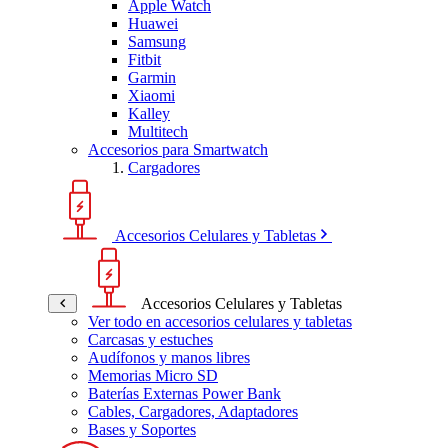
Apple Watch
Huawei
Samsung
Fitbit
Garmin
Xiaomi
Kalley
Multitech
Accesorios para Smartwatch
Cargadores
Accesorios Celulares y Tabletas
Accesorios Celulares y Tabletas
Ver todo en accesorios celulares y tabletas
Carcasas y estuches
Audífonos y manos libres
Memorias Micro SD
Baterías Externas Power Bank
Cables, Cargadores, Adaptadores
Bases y Soportes