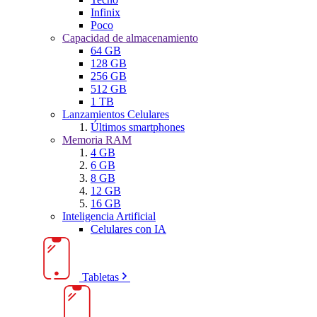
Infinix
Poco
Capacidad de almacenamiento
64 GB
128 GB
256 GB
512 GB
1 TB
Lanzamientos Celulares
Últimos smartphones
Memoria RAM
4 GB
6 GB
8 GB
12 GB
16 GB
Inteligencia Artificial
Celulares con IA
Tabletas