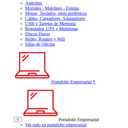
Antivirus
Morrales - Maletines - Fundas
Mouse, Teclados, otros perifericos
Cables, Cargadores, Adaptadores
USB y Tarjetas de Memoria
Regulador, UPS y Multitoma
Discos Duros
Redes, Routers y Wifi
Sillas de Oficina
Portafolio Empresarial
Portafolio Empresarial
Ver todo en portafolio empresarial