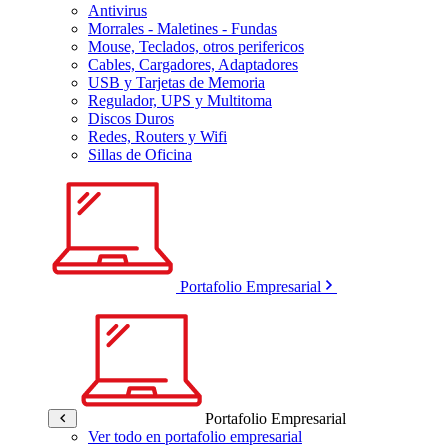
Antivirus
Morrales - Maletines - Fundas
Mouse, Teclados, otros perifericos
Cables, Cargadores, Adaptadores
USB y Tarjetas de Memoria
Regulador, UPS y Multitoma
Discos Duros
Redes, Routers y Wifi
Sillas de Oficina
Portafolio Empresarial
Portafolio Empresarial
Ver todo en portafolio empresarial