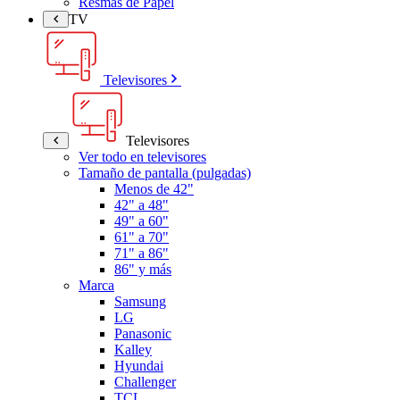
Resmas de Papel
TV
Televisores
Televisores
Ver todo en televisores
Tamaño de pantalla (pulgadas)
Menos de 42"
42" a 48"
49" a 60"
61" a 70"
71" a 86"
86" y más
Marca
Samsung
LG
Panasonic
Kalley
Hyundai
Challenger
TCL