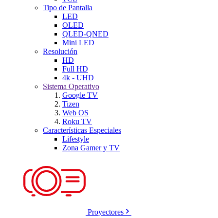
Tipo de Pantalla
LED
OLED
QLED-QNED
Mini LED
Resolución
HD
Full HD
4k - UHD
Sistema Operativo
Google TV
Tizen
Web OS
Roku TV
Características Especiales
Lifestyle
Zona Gamer y TV
Proyectores