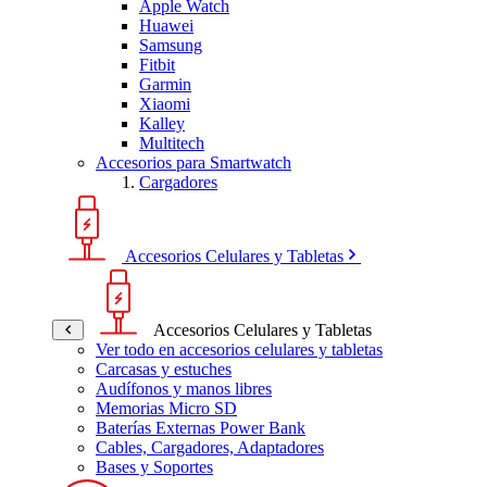
Apple Watch
Huawei
Samsung
Fitbit
Garmin
Xiaomi
Kalley
Multitech
Accesorios para Smartwatch
Cargadores
Accesorios Celulares y Tabletas
Accesorios Celulares y Tabletas
Ver todo en accesorios celulares y tabletas
Carcasas y estuches
Audífonos y manos libres
Memorias Micro SD
Baterías Externas Power Bank
Cables, Cargadores, Adaptadores
Bases y Soportes