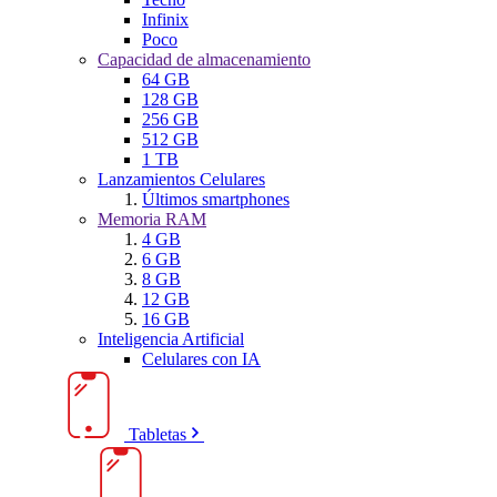
Infinix
Poco
Capacidad de almacenamiento
64 GB
128 GB
256 GB
512 GB
1 TB
Lanzamientos Celulares
Últimos smartphones
Memoria RAM
4 GB
6 GB
8 GB
12 GB
16 GB
Inteligencia Artificial
Celulares con IA
Tabletas