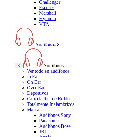
Challenger
Esenses
Marshall
Hyundai
VTA
Audífonos
Audífonos
Ver todo en audífonos
In Ear
On Ear
Over Ear
Deportivos
Cancelación de Ruido
Totalmente Inalámbricos
Marca
Audifonos Sony
Panasonic
Audífonos Bose
JBL