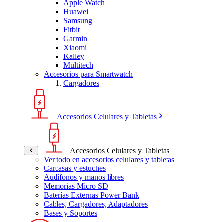
Apple Watch
Huawei
Samsung
Fitbit
Garmin
Xiaomi
Kalley
Multitech
Accesorios para Smartwatch
Cargadores
Accesorios Celulares y Tabletas
Accesorios Celulares y Tabletas
Ver todo en accesorios celulares y tabletas
Carcasas y estuches
Audífonos y manos libres
Memorias Micro SD
Baterías Externas Power Bank
Cables, Cargadores, Adaptadores
Bases y Soportes