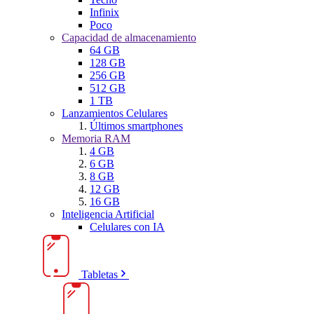
Infinix
Poco
Capacidad de almacenamiento
64 GB
128 GB
256 GB
512 GB
1 TB
Lanzamientos Celulares
Últimos smartphones
Memoria RAM
4 GB
6 GB
8 GB
12 GB
16 GB
Inteligencia Artificial
Celulares con IA
Tabletas