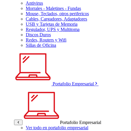
Antivirus
Morrales - Maletines - Fundas
Mouse, Teclados, otros perifericos
Cables, Cargadores, Adaptadores
USB y Tarjetas de Memoria
Regulador, UPS y Multitoma
Discos Duros
Redes, Routers y Wifi
Sillas de Oficina
Portafolio Empresarial
Portafolio Empresarial
Ver todo en portafolio empresarial