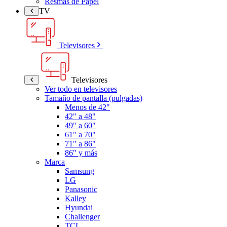
Resmas de Papel
TV
Televisores
Televisores
Ver todo en televisores
Tamaño de pantalla (pulgadas)
Menos de 42"
42" a 48"
49" a 60"
61" a 70"
71" a 86"
86" y más
Marca
Samsung
LG
Panasonic
Kalley
Hyundai
Challenger
TCL