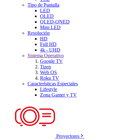
Tipo de Pantalla
LED
OLED
QLED-QNED
Mini LED
Resolución
HD
Full HD
4k - UHD
Sistema Operativo
Google TV
Tizen
Web OS
Roku TV
Características Especiales
Lifestyle
Zona Gamer y TV
Proyectores