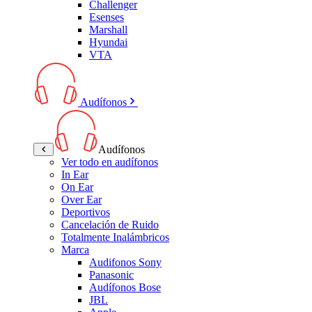
Challenger
Esenses
Marshall
Hyundai
VTA
Audífonos
Audífonos
Ver todo en audífonos
In Ear
On Ear
Over Ear
Deportivos
Cancelación de Ruido
Totalmente Inalámbricos
Marca
Audifonos Sony
Panasonic
Audífonos Bose
JBL