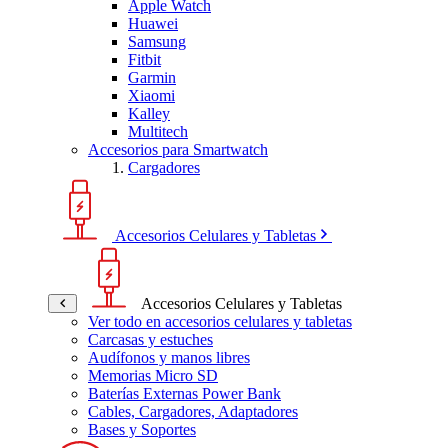
Apple Watch
Huawei
Samsung
Fitbit
Garmin
Xiaomi
Kalley
Multitech
Accesorios para Smartwatch
Cargadores
Accesorios Celulares y Tabletas
Accesorios Celulares y Tabletas
Ver todo en accesorios celulares y tabletas
Carcasas y estuches
Audífonos y manos libres
Memorias Micro SD
Baterías Externas Power Bank
Cables, Cargadores, Adaptadores
Bases y Soportes