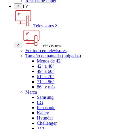
Resmas de Papel
TV
Televisores
Televisores
Ver todo en televisores
Tamaño de pantalla (pulgadas)
Menos de 42"
42" a 48"
49" a 60"
61" a 70"
71" a 86"
86" y más
Marca
Samsung
LG
Panasonic
Kalley
Hyundai
Challenger
TCL