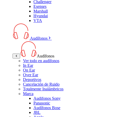
Challenger
Esenses
Marshall
Hyundai
VTA
Audífonos
Audífonos
Ver todo en audífonos
In Ear
On Ear
Over Ear
Deportivos
Cancelación de Ruido
Totalmente Inalámbricos
Marca
Audifonos Sony
Panasonic
Audífonos Bose
JBL