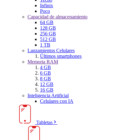
Infinix
Poco
Capacidad de almacenamiento
64 GB
128 GB
256 GB
512 GB
1 TB
Lanzamientos Celulares
Últimos smartphones
Memoria RAM
4 GB
6 GB
8 GB
12 GB
16 GB
Inteligencia Artificial
Celulares con IA
Tabletas