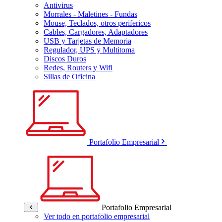
Antivirus
Morrales - Maletines - Fundas
Mouse, Teclados, otros perifericos
Cables, Cargadores, Adaptadores
USB y Tarjetas de Memoria
Regulador, UPS y Multitoma
Discos Duros
Redes, Routers y Wifi
Sillas de Oficina
Portafolio Empresarial
Portafolio Empresarial
Ver todo en portafolio empresarial