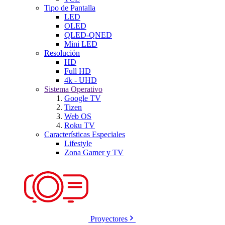
Tipo de Pantalla
LED
OLED
QLED-QNED
Mini LED
Resolución
HD
Full HD
4k - UHD
Sistema Operativo
Google TV
Tizen
Web OS
Roku TV
Características Especiales
Lifestyle
Zona Gamer y TV
Proyectores