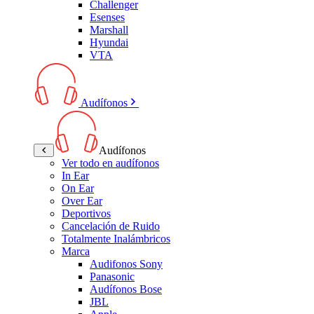
Challenger
Esenses
Marshall
Hyundai
VTA
Audífonos
Audífonos
Ver todo en audífonos
In Ear
On Ear
Over Ear
Deportivos
Cancelación de Ruido
Totalmente Inalámbricos
Marca
Audifonos Sony
Panasonic
Audífonos Bose
JBL