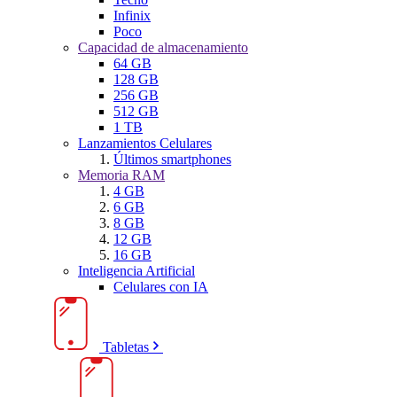
Infinix
Poco
Capacidad de almacenamiento
64 GB
128 GB
256 GB
512 GB
1 TB
Lanzamientos Celulares
Últimos smartphones
Memoria RAM
4 GB
6 GB
8 GB
12 GB
16 GB
Inteligencia Artificial
Celulares con IA
Tabletas