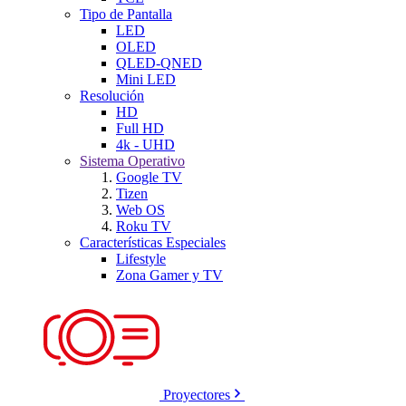
Tipo de Pantalla
LED
OLED
QLED-QNED
Mini LED
Resolución
HD
Full HD
4k - UHD
Sistema Operativo
Google TV
Tizen
Web OS
Roku TV
Características Especiales
Lifestyle
Zona Gamer y TV
Proyectores