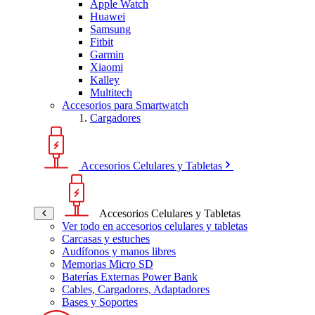
Apple Watch
Huawei
Samsung
Fitbit
Garmin
Xiaomi
Kalley
Multitech
Accesorios para Smartwatch
Cargadores
Accesorios Celulares y Tabletas
Accesorios Celulares y Tabletas
Ver todo en accesorios celulares y tabletas
Carcasas y estuches
Audífonos y manos libres
Memorias Micro SD
Baterías Externas Power Bank
Cables, Cargadores, Adaptadores
Bases y Soportes