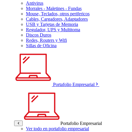
Antivirus
Morrales - Maletines - Fundas
Mouse, Teclados, otros perifericos
Cables, Cargadores, Adaptadores
USB y Tarjetas de Memoria
Regulador, UPS y Multitoma
Discos Duros
Redes, Routers y Wifi
Sillas de Oficina
Portafolio Empresarial
Portafolio Empresarial
Ver todo en portafolio empresarial