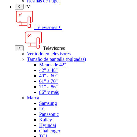
Resmas de Papel
TV
Televisores
Televisores
Ver todo en televisores
Tamaño de pantalla (pulgadas)
Menos de 42"
42" a 48"
49" a 60"
61" a 70"
71" a 86"
86" y más
Marca
Samsung
LG
Panasonic
Kalley
Hyundai
Challenger
TCL