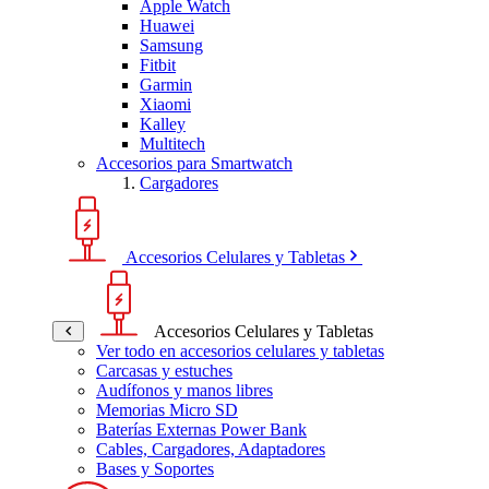
Apple Watch
Huawei
Samsung
Fitbit
Garmin
Xiaomi
Kalley
Multitech
Accesorios para Smartwatch
Cargadores
Accesorios Celulares y Tabletas
Accesorios Celulares y Tabletas
Ver todo en accesorios celulares y tabletas
Carcasas y estuches
Audífonos y manos libres
Memorias Micro SD
Baterías Externas Power Bank
Cables, Cargadores, Adaptadores
Bases y Soportes