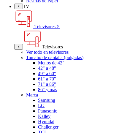
Resmas de Papel
TV
Televisores
Televisores
Ver todo en televisores
Tamaño de pantalla (pulgadas)
Menos de 42"
42" a 48"
49" a 60"
61" a 70"
71" a 86"
86" y más
Marca
Samsung
LG
Panasonic
Kalley
Hyundai
Challenger
TCL