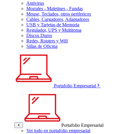
Antivirus
Morrales - Maletines - Fundas
Mouse, Teclados, otros perifericos
Cables, Cargadores, Adaptadores
USB y Tarjetas de Memoria
Regulador, UPS y Multitoma
Discos Duros
Redes, Routers y Wifi
Sillas de Oficina
Portafolio Empresarial
Portafolio Empresarial
Ver todo en portafolio empresarial