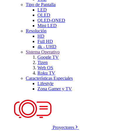
Tipo de Pantalla
LED
OLED
QLED-QNED
Mini LED
Resolución
HD
Full HD
4k - UHD
Sistema Operativo
Google TV
Tizen
Web OS
Roku TV
Características Especiales
Lifestyle
Zona Gamer y TV
Proyectores