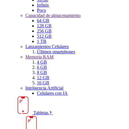
Infinix
Poco
Capacidad de almacenamiento
64 GB
128 GB
256 GB
512 GB
1 TB
Lanzamientos Celulares
Últimos smartphones
Memoria RAM
4 GB
6 GB
8 GB
12 GB
16 GB
Inteligencia Artificial
Celulares con IA
Tabletas