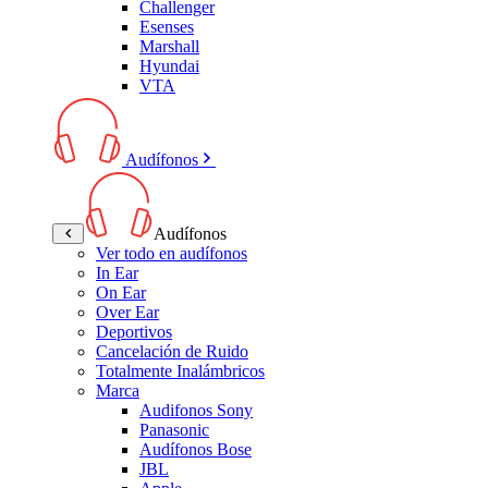
Challenger
Esenses
Marshall
Hyundai
VTA
Audífonos
Audífonos
Ver todo en audífonos
In Ear
On Ear
Over Ear
Deportivos
Cancelación de Ruido
Totalmente Inalámbricos
Marca
Audifonos Sony
Panasonic
Audífonos Bose
JBL