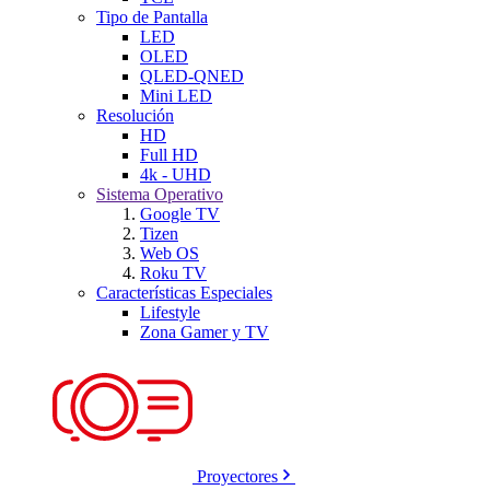
Tipo de Pantalla
LED
OLED
QLED-QNED
Mini LED
Resolución
HD
Full HD
4k - UHD
Sistema Operativo
Google TV
Tizen
Web OS
Roku TV
Características Especiales
Lifestyle
Zona Gamer y TV
Proyectores