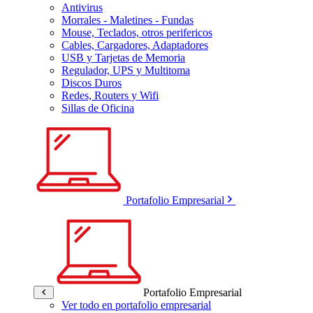
Antivirus
Morrales - Maletines - Fundas
Mouse, Teclados, otros perifericos
Cables, Cargadores, Adaptadores
USB y Tarjetas de Memoria
Regulador, UPS y Multitoma
Discos Duros
Redes, Routers y Wifi
Sillas de Oficina
Portafolio Empresarial
Portafolio Empresarial
Ver todo en portafolio empresarial