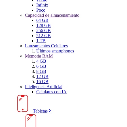
Infinix
Poco
Capacidad de almacenamiento
64 GB
128 GB
256 GB
512 GB
1 TB
Lanzamientos Celulares
Últimos smartphones
Memoria RAM
4 GB
6 GB
8 GB
12 GB
16 GB
Inteligencia Artificial
Celulares con IA
Tabletas