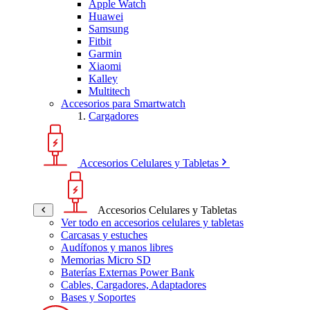
Apple Watch
Huawei
Samsung
Fitbit
Garmin
Xiaomi
Kalley
Multitech
Accesorios para Smartwatch
Cargadores
Accesorios Celulares y Tabletas
Accesorios Celulares y Tabletas
Ver todo en accesorios celulares y tabletas
Carcasas y estuches
Audífonos y manos libres
Memorias Micro SD
Baterías Externas Power Bank
Cables, Cargadores, Adaptadores
Bases y Soportes