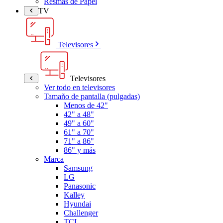
Resmas de Papel
TV
Televisores
Televisores
Ver todo en televisores
Tamaño de pantalla (pulgadas)
Menos de 42"
42" a 48"
49" a 60"
61" a 70"
71" a 86"
86" y más
Marca
Samsung
LG
Panasonic
Kalley
Hyundai
Challenger
TCL