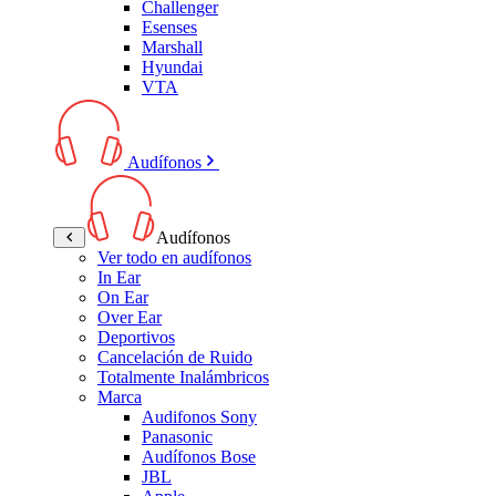
Challenger
Esenses
Marshall
Hyundai
VTA
Audífonos
Audífonos
Ver todo en audífonos
In Ear
On Ear
Over Ear
Deportivos
Cancelación de Ruido
Totalmente Inalámbricos
Marca
Audifonos Sony
Panasonic
Audífonos Bose
JBL