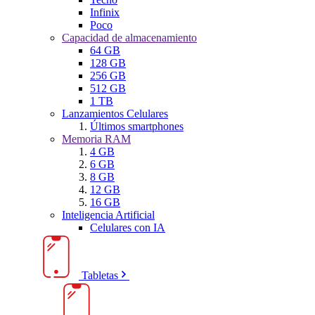
Infinix
Poco
Capacidad de almacenamiento
64 GB
128 GB
256 GB
512 GB
1 TB
Lanzamientos Celulares
Últimos smartphones
Memoria RAM
4 GB
6 GB
8 GB
12 GB
16 GB
Inteligencia Artificial
Celulares con IA
Tabletas