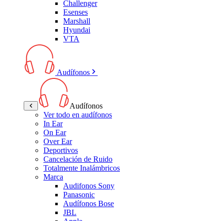
Challenger
Esenses
Marshall
Hyundai
VTA
Audífonos
Audífonos
Ver todo en audífonos
In Ear
On Ear
Over Ear
Deportivos
Cancelación de Ruido
Totalmente Inalámbricos
Marca
Audifonos Sony
Panasonic
Audífonos Bose
JBL