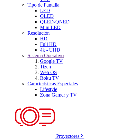
Tipo de Pantalla
LED
OLED
QLED-QNED
Mini LED
Resolución
HD
Full HD
4k - UHD
Sistema Operativo
Google TV
Tizen
Web OS
Roku TV
Características Especiales
Lifestyle
Zona Gamer y TV
Proyectores