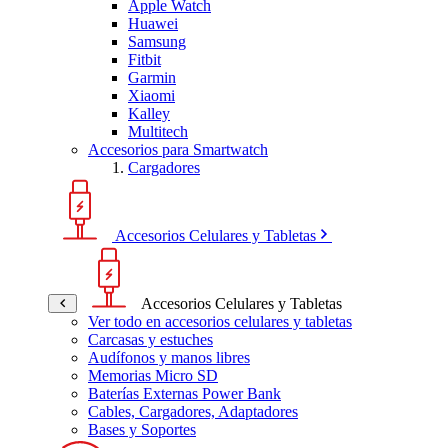
Apple Watch
Huawei
Samsung
Fitbit
Garmin
Xiaomi
Kalley
Multitech
Accesorios para Smartwatch
Cargadores
Accesorios Celulares y Tabletas
Accesorios Celulares y Tabletas
Ver todo en accesorios celulares y tabletas
Carcasas y estuches
Audífonos y manos libres
Memorias Micro SD
Baterías Externas Power Bank
Cables, Cargadores, Adaptadores
Bases y Soportes