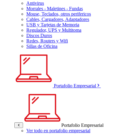
Antivirus
Morrales - Maletines - Fundas
Mouse, Teclados, otros perifericos
Cables, Cargadores, Adaptadores
USB y Tarjetas de Memoria
Regulador, UPS y Multitoma
Discos Duros
Redes, Routers y Wifi
Sillas de Oficina
Portafolio Empresarial
Portafolio Empresarial
Ver todo en portafolio empresarial