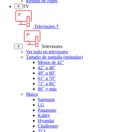
Resmas de Papel
TV
Televisores
Televisores
Ver todo en televisores
Tamaño de pantalla (pulgadas)
Menos de 42"
42" a 48"
49" a 60"
61" a 70"
71" a 86"
86" y más
Marca
Samsung
LG
Panasonic
Kalley
Hyundai
Challenger
TCL