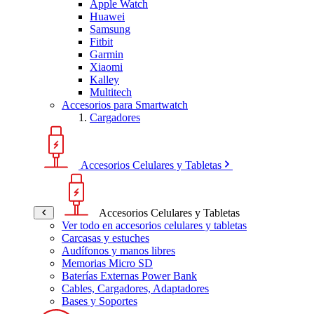
Apple Watch
Huawei
Samsung
Fitbit
Garmin
Xiaomi
Kalley
Multitech
Accesorios para Smartwatch
Cargadores
Accesorios Celulares y Tabletas
Accesorios Celulares y Tabletas
Ver todo en accesorios celulares y tabletas
Carcasas y estuches
Audífonos y manos libres
Memorias Micro SD
Baterías Externas Power Bank
Cables, Cargadores, Adaptadores
Bases y Soportes