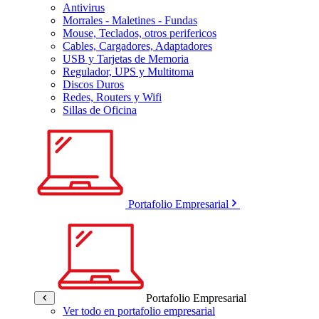
Antivirus
Morrales - Maletines - Fundas
Mouse, Teclados, otros perifericos
Cables, Cargadores, Adaptadores
USB y Tarjetas de Memoria
Regulador, UPS y Multitoma
Discos Duros
Redes, Routers y Wifi
Sillas de Oficina
Portafolio Empresarial
Portafolio Empresarial
Ver todo en portafolio empresarial