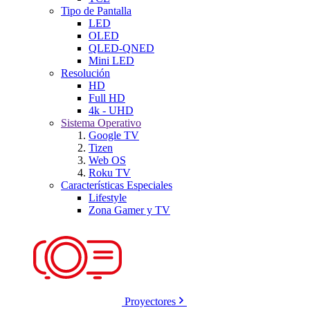
Tipo de Pantalla
LED
OLED
QLED-QNED
Mini LED
Resolución
HD
Full HD
4k - UHD
Sistema Operativo
Google TV
Tizen
Web OS
Roku TV
Características Especiales
Lifestyle
Zona Gamer y TV
Proyectores