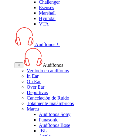
Challenger
Esenses
Marshall
Hyundai
VTA
Audífonos
Audífonos
Ver todo en audífonos
In Ear
On Ear
Over Ear
Deportivos
Cancelación de Ruido
Totalmente Inalámbricos
Marca
Audifonos Sony
Panasonic
Audífonos Bose
JBL