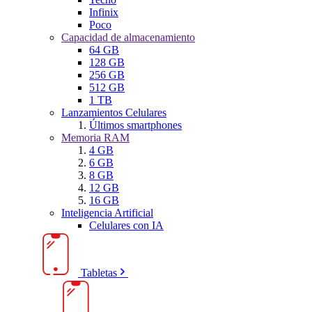
Infinix
Poco
Capacidad de almacenamiento
64 GB
128 GB
256 GB
512 GB
1 TB
Lanzamientos Celulares
Últimos smartphones
Memoria RAM
4 GB
6 GB
8 GB
12 GB
16 GB
Inteligencia Artificial
Celulares con IA
Tabletas