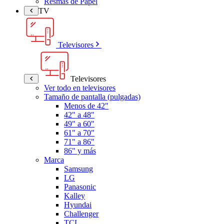
Resmas de Papel
TV
Televisores
Televisores
Ver todo en televisores
Tamaño de pantalla (pulgadas)
Menos de 42"
42" a 48"
49" a 60"
61" a 70"
71" a 86"
86" y más
Marca
Samsung
LG
Panasonic
Kalley
Hyundai
Challenger
TCL