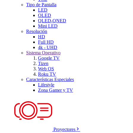
Tipo de Pantalla
LED
OLED
QLED-QNED
Mini LED
Resolución
HD
Full HD
4k - UHD
Sistema Operativo
Google TV
Tizen
Web OS
Roku TV
Características Especiales
Lifestyle
Zona Gamer y TV
Proyectores