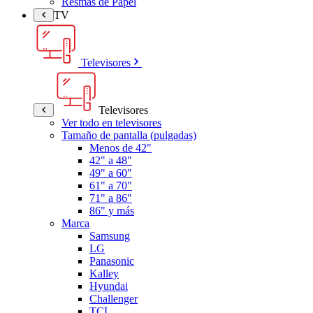
Resmas de Papel
TV
Televisores
Televisores
Ver todo en televisores
Tamaño de pantalla (pulgadas)
Menos de 42"
42" a 48"
49" a 60"
61" a 70"
71" a 86"
86" y más
Marca
Samsung
LG
Panasonic
Kalley
Hyundai
Challenger
TCL