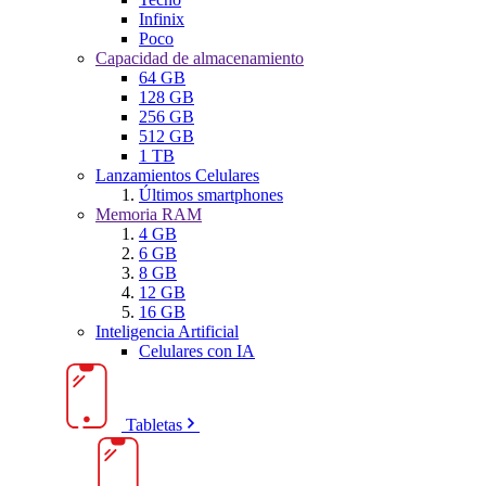
Infinix
Poco
Capacidad de almacenamiento
64 GB
128 GB
256 GB
512 GB
1 TB
Lanzamientos Celulares
Últimos smartphones
Memoria RAM
4 GB
6 GB
8 GB
12 GB
16 GB
Inteligencia Artificial
Celulares con IA
Tabletas