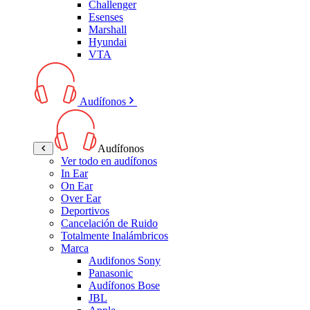
Challenger
Esenses
Marshall
Hyundai
VTA
Audífonos
Audífonos
Ver todo en audífonos
In Ear
On Ear
Over Ear
Deportivos
Cancelación de Ruido
Totalmente Inalámbricos
Marca
Audifonos Sony
Panasonic
Audífonos Bose
JBL