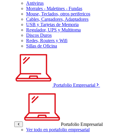
Antivirus
Morrales - Maletines - Fundas
Mouse, Teclados, otros perifericos
Cables, Cargadores, Adaptadores
USB y Tarjetas de Memoria
Regulador, UPS y Multitoma
Discos Duros
Redes, Routers y Wifi
Sillas de Oficina
Portafolio Empresarial
Portafolio Empresarial
Ver todo en portafolio empresarial