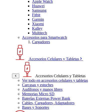
Apple Watch
Huawei
Samsung
Fitbit
Garmin
Xiaomi
Kalley
Multitech
Accesorios para Smartwatch
Cargadores
Accesorios Celulares y Tabletas
Accesorios Celulares y Tabletas
Ver todo en accesorios celulares y tabletas
Carcasas y estuches
Audífonos y manos libres
Memorias Micro SD
Baterías Externas Power Bank
Cables, Cargadores, Adaptadores
Bases y Soportes