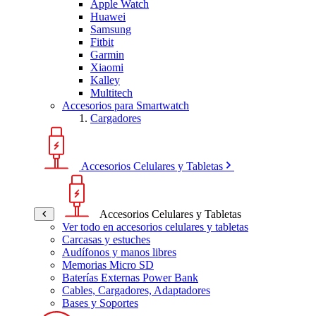
Apple Watch
Huawei
Samsung
Fitbit
Garmin
Xiaomi
Kalley
Multitech
Accesorios para Smartwatch
Cargadores
Accesorios Celulares y Tabletas
Accesorios Celulares y Tabletas
Ver todo en accesorios celulares y tabletas
Carcasas y estuches
Audífonos y manos libres
Memorias Micro SD
Baterías Externas Power Bank
Cables, Cargadores, Adaptadores
Bases y Soportes