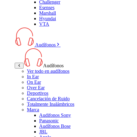
Challenger
Esenses
Marshall
Hyundai
VTA
Audífonos
Audífonos
Ver todo en audífonos
In Ear
On Ear
Over Ear
Deportivos
Cancelación de Ruido
Totalmente Inalámbricos
Marca
Audifonos Sony
Panasonic
Audífonos Bose
JBL