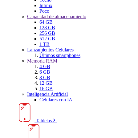
Infinix
Poco
Capacidad de almacenamiento
64 GB
128 GB
256 GB
512 GB
1 TB
Lanzamientos Celulares
Últimos smartphones
Memoria RAM
4 GB
6 GB
8 GB
12 GB
16 GB
Inteligencia Artificial
Celulares con IA
Tabletas