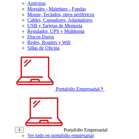
Antivirus
Morrales - Maletines - Fundas
Mouse, Teclados, otros perifericos
Cables, Cargadores, Adaptadores
USB y Tarjetas de Memoria
Regulador, UPS y Multitoma
Discos Duros
Redes, Routers y Wifi
Sillas de Oficina
Portafolio Empresarial
Portafolio Empresarial
Ver todo en portafolio empresarial