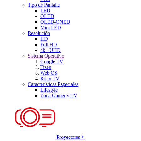
Tipo de Pantalla
LED
OLED
QLED-QNED
Mini LED
Resolución
HD
Full HD
4k - UHD
Sistema Operativo
Google TV
Tizen
Web OS
Roku TV
Características Especiales
Lifestyle
Zona Gamer y TV
Proyectores