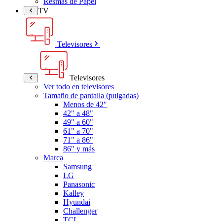
Resmas de Papel
TV
Televisores
Televisores
Ver todo en televisores
Tamaño de pantalla (pulgadas)
Menos de 42"
42" a 48"
49" a 60"
61" a 70"
71" a 86"
86" y más
Marca
Samsung
LG
Panasonic
Kalley
Hyundai
Challenger
TCL